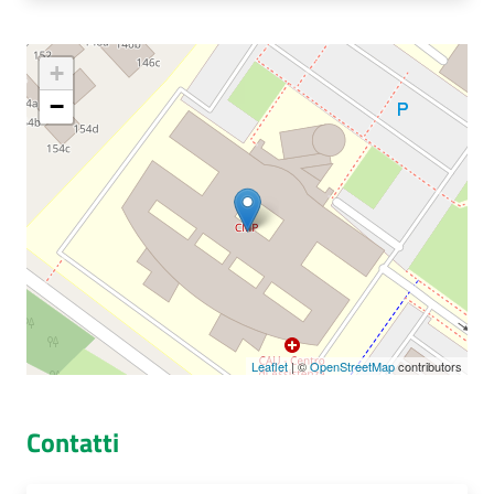
+
Seguici
−
su
Leaflet
| ©
OpenStreetMap
contributors
Contatti