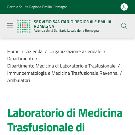
Vai al contenuto
Vai alla navigazione
Vai al footer
Portale Salute Regione Emilia-Romagna
Servizio
Sanitario
SERVIZIO SANITARIO REGIONALE EMILIA-
Regionale
ROMAGNA
Emilia-
Azienda Unità Sanitaria Locale della Romagna
Romagna
Azienda
Unità
Sanitaria
Home
/
Azienda
/
Organizzazione aziendale
/
Locale della
Dipartimenti
/
Romagna
Dipartimento Medicina di Laboratorio e Trasfusionale
/
Immunoematologia e Medicina Trasfusionale Ravenna
/
Ambulatori
Azienda
Menu selezionato
Servizi
Laboratorio di Medicina
Salta al contenuto
Luoghi
Trasfusionale di
di
cura