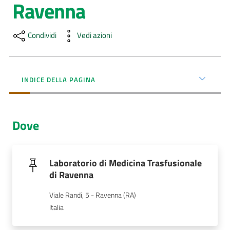
Ravenna
Menu selezionato
AUSL
Comunica
Condividi
Vedi azioni
INDICE DELLA PAGINA
Carta
Dove
dei
Servizi
Laboratorio di Medicina Trasfusionale
Dedicato
di Ravenna
a...
Viale Randi, 5 - Ravenna (RA)
Bandi
Italia
e
Concorsi