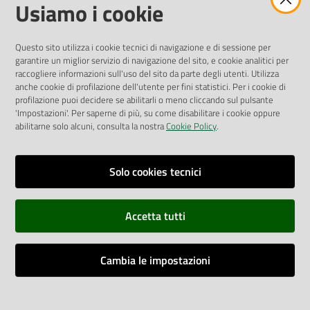
Amministrazione Trasparente
Usiamo i cookie
Pubblicità legale
Albo Pretorio
Questo sito utilizza i cookie tecnici di navigazione e di sessione per
Privacy Policy
garantire un miglior servizio di navigazione del sito, e cookie analitici per
Attuazione Misure PNRR
raccogliere informazioni sull'uso del sito da parte degli utenti. Utilizza
Liste di Attesa
anche cookie di profilazione dell'utente per fini statistici. Per i cookie di
profilazione puoi decidere se abilitarli o meno cliccando sul pulsante
'Impostazioni'. Per saperne di più, su come disabilitare i cookie oppure
ENTI, IMPRESE E PARTNER
abilitarne solo alcuni, consulta la nostra
Cookie Policy
.
Fatturazione Elettronica
Gare e Appalti
Solo cookies tecnici
Richiesta Patrocinio
Accetta tutti
Dichiarazione di Accessibilità
Cambia le impostazioni
Dati di Monitoraggio
Impostazioni cookie