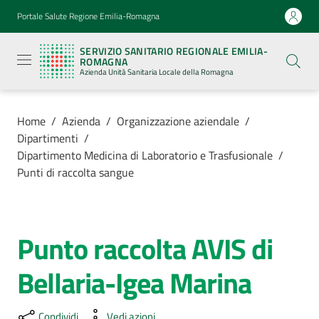
Vai al contenuto
Vai alla navigazione
Vai al footer
Portale Salute Regione Emilia-Romagna
Servizio
Sanitario
SERVIZIO SANITARIO REGIONALE EMILIA-
Regionale
ROMAGNA
Emilia-
Azienda Unità Sanitaria Locale della Romagna
Romagna
Azienda
Unità
Sanitaria
Home
/
Azienda
/
Organizzazione aziendale
/
Locale della
Dipartimenti
/
Romagna
Dipartimento Medicina di Laboratorio e Trasfusionale
/
Punti di raccolta sangue
Azienda
Menu selezionato
Punto raccolta AVIS di
Servizi
Salta al contenuto
Bellaria-Igea Marina
Luoghi
di
cura
Condividi
Vedi azioni