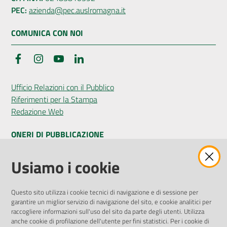
PEC:
azienda@pec.auslromagna.it
COMUNICA CON NOI
Facebook
Instagram
YouTube
LinkedIn
Ufficio Relazioni con il Pubblico
Riferimenti per la Stampa
Redazione Web
ONERI DI PUBBLICAZIONE
Amministrazione Trasparente
Usiamo i cookie
Pubblicità legale
Albo Pretorio
Questo sito utilizza i cookie tecnici di navigazione e di sessione per
Privacy Policy
garantire un miglior servizio di navigazione del sito, e cookie analitici per
Attuazione Misure PNRR
raccogliere informazioni sull'uso del sito da parte degli utenti. Utilizza
Liste di Attesa
anche cookie di profilazione dell'utente per fini statistici. Per i cookie di