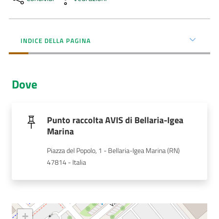
AUSL
Comunica
INDICE DELLA PAGINA
Dove
Carta
dei
Punto raccolta AVIS di Bellaria-Igea
Servizi
Marina
Piazza del Popolo, 1 - Bellaria-Igea Marina (RN)
Dedicato
47814 - Italia
a...
Bandi
e
+
Concorsi