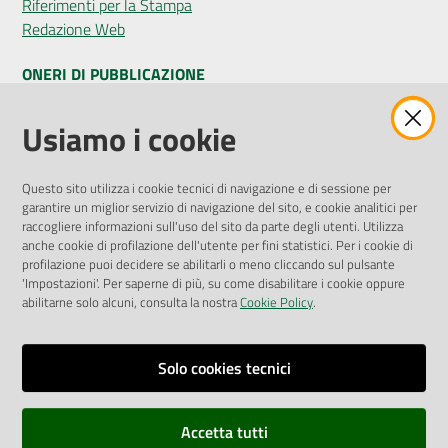
Riferimenti per la Stampa
Redazione Web
ONERI DI PUBBLICAZIONE
Amministrazione Trasparente
Usiamo i cookie
Pubblicità legale
Albo Pretorio
Questo sito utilizza i cookie tecnici di navigazione e di sessione per
Privacy Policy
garantire un miglior servizio di navigazione del sito, e cookie analitici per
Attuazione Misure PNRR
raccogliere informazioni sull'uso del sito da parte degli utenti. Utilizza
Liste di Attesa
anche cookie di profilazione dell'utente per fini statistici. Per i cookie di
profilazione puoi decidere se abilitarli o meno cliccando sul pulsante
'Impostazioni'. Per saperne di più, su come disabilitare i cookie oppure
ENTI, IMPRESE E PARTNER
abilitarne solo alcuni, consulta la nostra
Cookie Policy
.
Fatturazione Elettronica
Gare e Appalti
Solo cookies tecnici
Richiesta Patrocinio
Accetta tutti