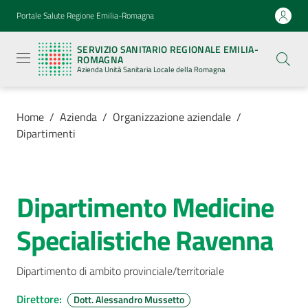
Vai al contenuto
Vai alla navigazione
Vai al footer
Portale Salute Regione Emilia-Romagna
Servizio
Sanitario
SERVIZIO SANITARIO REGIONALE EMILIA-
Regionale
ROMAGNA
Emilia-
Azienda Unità Sanitaria Locale della Romagna
Romagna
Azienda
Unità
Sanitaria
Home
/
Azienda
/
Organizzazione aziendale
/
Locale della
Dipartimenti
Romagna
Azienda
Dipartimento Medicine
Salta al contenuto
Menu selezionato
Specialistiche Ravenna
Servizi
Luoghi
Dipartimento di ambito provinciale/territoriale
di
cura
Direttore
:
Dott. Alessandro Mussetto