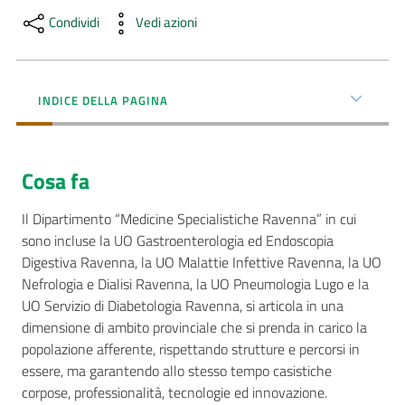
Condividi
Vedi azioni
AUSL
Comunica
INDICE DELLA PAGINA
Cosa fa
Carta
dei
Il Dipartimento “Medicine Specialistiche Ravenna” in cui
Servizi
sono incluse la UO Gastroenterologia ed Endoscopia
Digestiva Ravenna, la UO Malattie Infettive Ravenna, la UO
Nefrologia e Dialisi Ravenna, la UO Pneumologia Lugo e la
Dedicato
UO Servizio di Diabetologia Ravenna, si articola in una
a...
dimensione di ambito provinciale che si prenda in carico la
popolazione afferente, rispettando strutture e percorsi in
Bandi
essere, ma garantendo allo stesso tempo casistiche
e
corpose, professionalità, tecnologie ed innovazione.
Concorsi