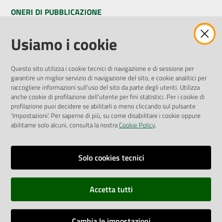
ONERI DI PUBBLICAZIONE
Amministrazione Trasparente
Usiamo i cookie
Pubblicità legale
Albo Pretorio
Questo sito utilizza i cookie tecnici di navigazione e di sessione per
Privacy Policy
garantire un miglior servizio di navigazione del sito, e cookie analitici per
Attuazione Misure PNRR
raccogliere informazioni sull'uso del sito da parte degli utenti. Utilizza
Liste di Attesa
anche cookie di profilazione dell'utente per fini statistici. Per i cookie di
profilazione puoi decidere se abilitarli o meno cliccando sul pulsante
'Impostazioni'. Per saperne di più, su come disabilitare i cookie oppure
ENTI, IMPRESE E PARTNER
abilitarne solo alcuni, consulta la nostra
Cookie Policy
.
Fatturazione Elettronica
Gare e Appalti
Solo cookies tecnici
Richiesta Patrocinio
Accetta tutti
Dichiarazione di Accessibilità
Cambia le impostazioni