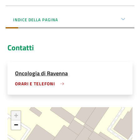
AUSL
Comunica
INDICE DELLA PAGINA
Contatti
Carta
Oncologia di Ravenna
dei
Servizi
ORARI E TELEFONI
Dedicato
a...
+
Bandi
−
e
Concorsi