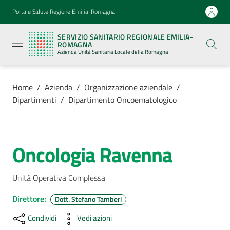
Vai al contenuto
Vai alla navigazione
Vai al footer
Portale Salute Regione Emilia-Romagna
Servizio
Sanitario
SERVIZIO SANITARIO REGIONALE EMILIA-
Regionale
ROMAGNA
Emilia-
Azienda Unità Sanitaria Locale della Romagna
Romagna
Azienda
Unità
Sanitaria
Home
/
Azienda
/
Organizzazione aziendale
/
Locale della
Dipartimenti
/
Dipartimento Oncoematologico
Romagna
Azienda
Oncologia Ravenna
Salta al contenuto
Menu selezionato
Servizi
Unità Operativa Complessa
Luoghi
Direttore
:
Dott. Stefano Tamberi
di
Condividi
Vedi azioni
cura