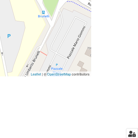
Leaflet
| ©
OpenStreetMap
contributors