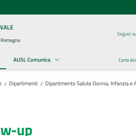
ONALE
Seguici s
la Romagna
AUSL Comunica
Carta dei
ato
e
Dipartimenti
Dipartimento Salute Donna, Infanzia e
/
/
i
ow-up