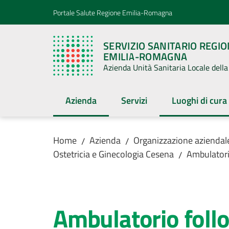
Vai al contenuto
Vai alla navigazione
Vai al footer
Portale Salute Regione Emilia-Romagna
SERVIZIO SANITARIO REGI
EMILIA-ROMAGNA
Azienda Unità Sanitaria Locale del
Azienda
Servizi
Luoghi di cura
Menu selezionato
Menu selezion
Home
Azienda
Organizzazione aziendal
/
/
Ostetricia e Ginecologia Cesena
Ambulator
/
Salta al contenuto
Ambulatorio foll