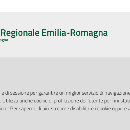
o Regionale Emilia-Romagna
magna
CA CON NOI
ONERI DI PUBBLICAZIONE
book
Instagram
YouTube
LinkedIn
Amministrazione Trasparente
Pubblicità legale
 e di sessione per garantire un miglior servizio di navigazione 
Albo Pretorio
. Utilizza anche cookie di profilazione dell'utente per fini stati
elazioni con il Pubblico
Privacy Policy
nti per la Stampa
oni'. Per saperne di più, su come disabilitare i cookie oppure 
Attuazione Misure PNRR
ne Web
Liste di Attesa