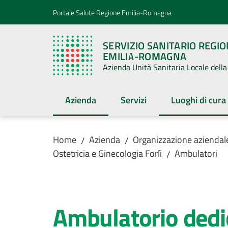
Vai al contenuto
Vai alla navigazione
Vai al footer
Portale Salute Regione Emilia-Romagna
SERVIZIO SANITARIO REGI
EMILIA-ROMAGNA
Azienda Unità Sanitaria Locale del
Azienda
Servizi
Luoghi di cura
Menu selezionato
Menu selezion
Home
Azienda
Organizzazione aziendal
/
/
Ostetricia e Ginecologia Forlì
Ambulatori
/
Salta al contenuto
Ambulatorio dedic