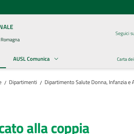
ONALE
Seguici s
la Romagna
AUSL Comunica
Carta dei
ato
e
Dipartimenti
Dipartimento Salute Donna, Infanzia e
/
/
ato alla coppia