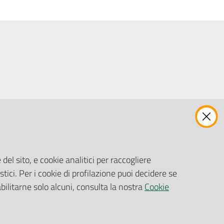
ENTI, IMPRESE E PARTNER
Fatturazione Elettronica
Gare e Appalti
del sito, e cookie analitici per raccogliere
Richiesta Patrocinio
stici. Per i cookie di profilazione puoi decidere se
abilitarne solo alcuni, consulta la nostra
Cookie