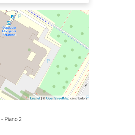
Leaflet
| ©
OpenStreetMap
contributors
i - Piano 2