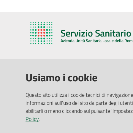
Servizio Sanitari
Azienda Unità Sanitaria Locale della Ro
AZIENDA USL DELLA ROMAGNA
COMUNI
Usiamo i cookie
Sede Legale
Face
Questo sito utilizza i cookie tecnici di navigazione
Via De Gasperi, 8 - 48121 Ravenna (RA)
informazioni sull'uso del sito da parte degli utenti
Ufficio R
CF/P.IVA:
02483810392
Riferime
abilitarli o meno cliccando sul pulsante 'Impostazi
PEC:
azienda@pec.auslromagna.it
Redazio
Policy
.