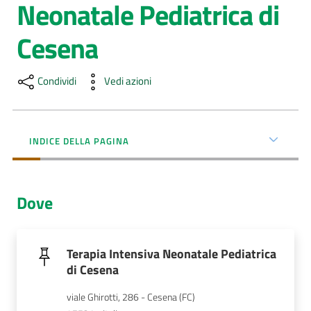
Neonatale Pediatrica di
AUSL
Cesena
Comunica
Condividi
Vedi azioni
INDICE DELLA PAGINA
Carta
dei
Servizi
Dove
Dedicato
a...
Terapia Intensiva Neonatale Pediatrica
di Cesena
Bandi
e
viale Ghirotti, 286 - Cesena (FC)
Concorsi