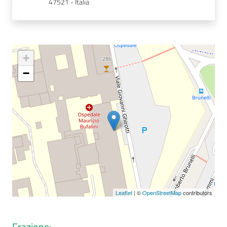
47521 - Italia
Seguici
su
+
−
Leaflet
| ©
OpenStreetMap
contributors
Frazione
: