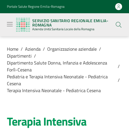
Vai al contenuto
Vai alla navigazione
Vai al footer
Portale Salute Regione Emilia-Romagna
Servizio
Sanitario
SERVIZIO SANITARIO REGIONALE EMILIA-
Regionale
ROMAGNA
Emilia-
Azienda Unità Sanitaria Locale della Romagna
Romagna
Azienda
Unità
Sanitaria
Home
/
Azienda
/
Organizzazione aziendale
/
Locale della
Dipartimenti
/
Romagna
Dipartimento Salute Donna, Infanzia e Adolescenza
/
Forlì-Cesena
Pediatria e Terapia Intensiva Neonatale - Pediatrica
Azienda
/
Cesena
Menu selezionato
Terapia Intensiva Neonatale - Pediatrica Cesena
Servizi
Luoghi
Terapia Intensiva
di
Salta al contenuto
cura