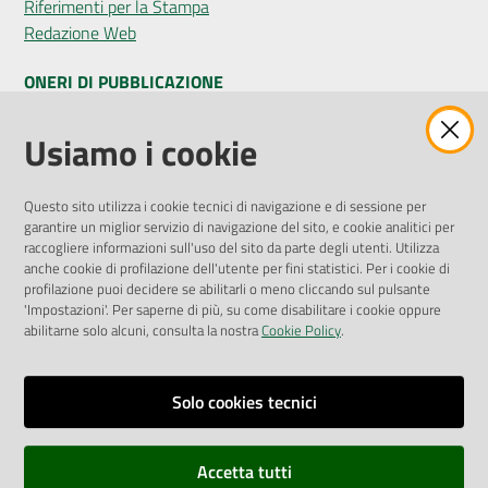
Riferimenti per la Stampa
Redazione Web
ONERI DI PUBBLICAZIONE
Amministrazione Trasparente
Usiamo i cookie
Pubblicità legale
Albo Pretorio
Questo sito utilizza i cookie tecnici di navigazione e di sessione per
Privacy Policy
garantire un miglior servizio di navigazione del sito, e cookie analitici per
Attuazione Misure PNRR
raccogliere informazioni sull'uso del sito da parte degli utenti. Utilizza
Liste di Attesa
anche cookie di profilazione dell'utente per fini statistici. Per i cookie di
profilazione puoi decidere se abilitarli o meno cliccando sul pulsante
'Impostazioni'. Per saperne di più, su come disabilitare i cookie oppure
ENTI, IMPRESE E PARTNER
abilitarne solo alcuni, consulta la nostra
Cookie Policy
.
Fatturazione Elettronica
Gare e Appalti
Solo cookies tecnici
Richiesta Patrocinio
Accetta tutti