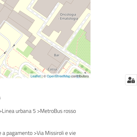
Leaflet
| ©
OpenStreetMap
contributors
a
 >Linea urbana 5 >MetroBus rosso
re a pagamento >Via Missiroli e vie