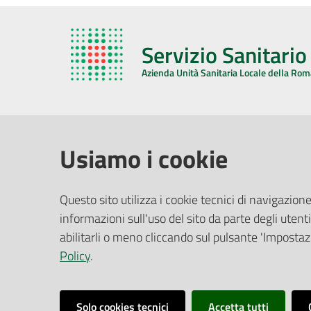
Servizio Sanitari
Azienda Unità Sanitaria Locale della Ro
AZIENDA USL DELLA ROMAGNA
COMUNI
Usiamo i cookie
Sede Legale
Face
Questo sito utilizza i cookie tecnici di navigazione
Via De Gasperi, 8 - 48121 Ravenna (RA)
informazioni sull'uso del sito da parte degli utenti
Ufficio R
CF/P.IVA:
02483810392
Riferime
abilitarli o meno cliccando sul pulsante 'Impostazi
PEC:
azienda@pec.auslromagna.it
Redazio
Policy
.
Solo cookies tecnici
Accetta tutti