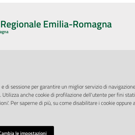
o Regionale Emilia-Romagna
magna
CA CON NOI
ONERI DI PUBBLICAZIONE
book
Instagram
YouTube
LinkedIn
Amministrazione Trasparente
Pubblicità legale
 e di sessione per garantire un miglior servizio di navigazione 
Albo Pretorio
. Utilizza anche cookie di profilazione dell'utente per fini stati
elazioni con il Pubblico
Privacy Policy
nti per la Stampa
oni'. Per saperne di più, su come disabilitare i cookie oppure 
Attuazione Misure PNRR
ne Web
Liste di Attesa
Cambia le impostazioni