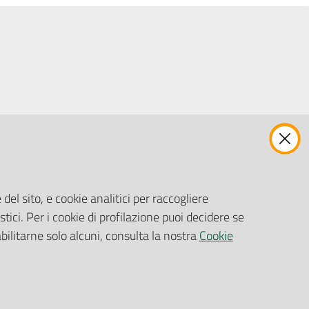
ENTI, IMPRESE E PARTNER
Fatturazione Elettronica
Gare e Appalti
del sito, e cookie analitici per raccogliere
Richiesta Patrocinio
stici. Per i cookie di profilazione puoi decidere se
abilitarne solo alcuni, consulta la nostra
Cookie