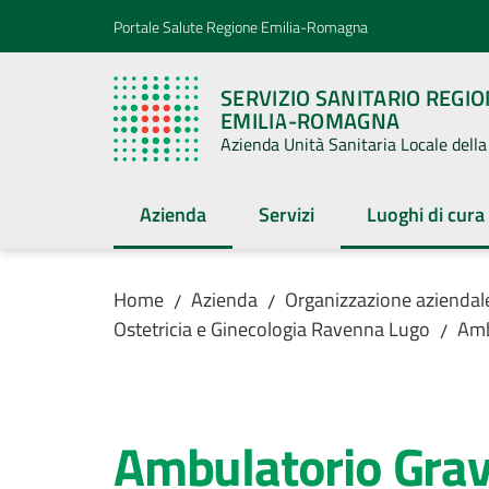
Vai al contenuto
Vai alla navigazione
Vai al footer
Portale Salute Regione Emilia-Romagna
SERVIZIO SANITARIO REGI
EMILIA-ROMAGNA
Azienda Unità Sanitaria Locale del
Azienda
Servizi
Luoghi di cura
Menu selezionato
Menu selezion
Home
Azienda
Organizzazione aziendal
/
/
Ostetricia e Ginecologia Ravenna Lugo
Amb
/
Salta al contenuto
Ambulatorio Grav