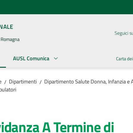
ONALE
Seguici s
la Romagna
AUSL Comunica
Carta dei
ato
e
Dipartimenti
Dipartimento Salute Donna, Infanzia e
/
/
ulatori
idanza A Termine di