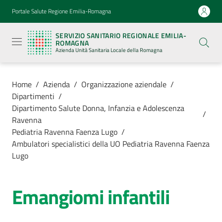
Vai al contenuto
Vai alla navigazione
Vai al footer
Portale Salute Regione Emilia-Romagna
Servizio
Sanitario
SERVIZIO SANITARIO REGIONALE EMILIA-
Regionale
ROMAGNA
Emilia-
Azienda Unità Sanitaria Locale della Romagna
Romagna
Azienda
Unità
Sanitaria
Home
/
Azienda
/
Organizzazione aziendale
/
Locale della
Dipartimenti
/
Romagna
Dipartimento Salute Donna, Infanzia e Adolescenza
/
Ravenna
Pediatria Ravenna Faenza Lugo
/
Azienda
Ambulatori specialistici della UO Pediatria Ravenna Faenza
Menu selezionato
Lugo
Servizi
Emangiomi infantili
Luoghi
di
cura