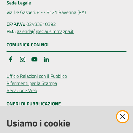
Sede Legale
Via De Gasperi, 8 - 48121 Ravenna (RA)
CF/P.IVA:
02483810392
PEC:
azienda@pec.auslromagna.it
COMUNICA CON NOI
Facebook
Instagram
YouTube
LinkedIn
Ufficio Relazioni con il Pubblico
Riferimenti per la Stampa
Redazione Web
ONERI DI PUBBLICAZIONE
Amministrazione Trasparente
Usiamo i cookie
Pubblicità legale
Albo Pretorio