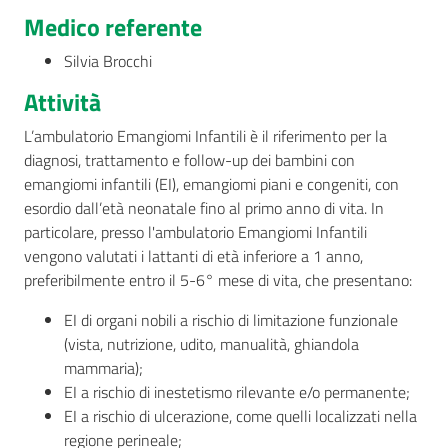
Medico referente
AUSL
Silvia Brocchi
Comunica
Attività
L’ambulatorio Emangiomi Infantili è il riferimento per la
diagnosi, trattamento e follow-up dei bambini con
emangiomi infantili (EI), emangiomi piani e congeniti, con
esordio dall’età neonatale fino al primo anno di vita. In
Carta
particolare, presso l'ambulatorio Emangiomi Infantili
dei
vengono valutati i lattanti di età inferiore a 1 anno,
Servizi
preferibilmente entro il 5-6° mese di vita, che presentano:
Dedicato
EI di organi nobili a rischio di limitazione funzionale
a...
(vista, nutrizione, udito, manualità, ghiandola
mammaria);
EI a rischio di inestetismo rilevante e/o permanente;
Bandi
EI a rischio di ulcerazione, come quelli localizzati nella
e
regione perineale;
Concorsi