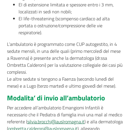
EI di estensione limitata e spessore entro i 3 mm,
localizzati in sedi non nobili;
EI life-threatening (scompenso cardiaco ad alta
Seguici
portata o ostruzione/compressione delle vie
su
respiratorie).
L’ambulatorio è programmato come CUP autogestito, in 4
sedute mensili, in una delle quali (primo mercoledì del mese
a Ravenna) è presente anche la dermatologa (dr.ssa
Ombretta Calderoni) per la valutazione collegiale dei casi più
complessi.
Le altre sedute si tengono a Faenza (secondo lunedì del
mese) e a Lugo (terzo martedì e ultimo giovedì del mese).
Modalita’ di invio all’ambulatorio
Per accedere all’ambulatorio Emangiomi Infantili è
necessario che il Pediatra di famiglia invii una mail al medico
referente (
silvia.brocchi@auslromagna.it
) e alla dermatologa
(
ombretta.calderoni@auslromagna.it
), allegando