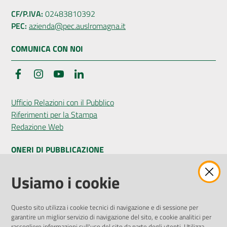
CF/P.IVA:
02483810392
PEC:
azienda@pec.auslromagna.it
COMUNICA CON NOI
Facebook
Instagram
YouTube
LinkedIn
Ufficio Relazioni con il Pubblico
Riferimenti per la Stampa
Redazione Web
ONERI DI PUBBLICAZIONE
Amministrazione Trasparente
Usiamo i cookie
Pubblicità legale
Albo Pretorio
Questo sito utilizza i cookie tecnici di navigazione e di sessione per
Privacy Policy
garantire un miglior servizio di navigazione del sito, e cookie analitici per
Attuazione Misure PNRR
raccogliere informazioni sull'uso del sito da parte degli utenti. Utilizza