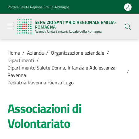
Vai al contenuto
Vai alla navigazione
Vai al footer
Portale Salute Regione Emilia-Romagna
Servizio
Sanitario
SERVIZIO SANITARIO REGIONALE EMILIA-
Regionale
ROMAGNA
Emilia-
Azienda Unità Sanitaria Locale della Romagna
Romagna
Azienda
Unità
Sanitaria
Home
/
Azienda
/
Organizzazione aziendale
/
Locale della
Dipartimenti
/
Romagna
Dipartimento Salute Donna, Infanzia e Adolescenza
/
Ravenna
Pediatria Ravenna Faenza Lugo
Azienda
Menu selezionato
Associazioni di
Servizi
Volontariato
Luoghi
di
cura