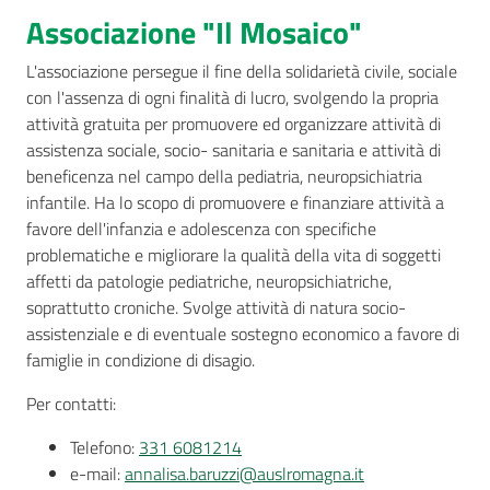
Associazione "Il Mosaico"
AUSL
Comunica
L'associazione persegue il fine della solidarietà civile, sociale
con l'assenza di ogni finalità di lucro, svolgendo la propria
attività gratuita per promuovere ed organizzare attività di
assistenza sociale, socio- sanitaria e sanitaria e attività di
beneficenza nel campo della pediatria, neuropsichiatria
infantile. Ha lo scopo di promuovere e finanziare attività a
favore dell'infanzia e adolescenza con specifiche
Carta
problematiche e migliorare la qualità della vita di soggetti
dei
affetti da patologie pediatriche, neuropsichiatriche,
Servizi
soprattutto croniche. Svolge attività di natura socio-
assistenziale e di eventuale sostegno economico a favore di
Dedicato
famiglie in condizione di disagio.
a...
Per contatti:
Bandi
Telefono:
331 6081214
e
e-mail:
annalisa.baruzzi@auslromagna.it
Concorsi