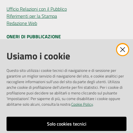
Ufficio Relazioni con il Pubblico
Riferimenti per la Stampa
Redazione Web
ONERI DI PUBBLICAZIONE
Amministrazione Trasparente
Usiamo i cookie
Pubblicità legale
Albo Pretorio
Questo sito utilizza i cookie tecnici di navigazione e di sessione per
Privacy Policy
garantire un miglior servizio di navigazione del sito, e cookie analitici per
Attuazione Misure PNRR
raccogliere informazioni sull'uso del sito da parte degli utenti. Utilizza
Liste di Attesa
anche cookie di profilazione dell'utente per fini statistici. Per i cookie di
profilazione puoi decidere se abilitarli o meno cliccando sul pulsante
'Impostazioni'. Per saperne di più, su come disabilitare i cookie oppure
ENTI, IMPRESE E PARTNER
abilitarne solo alcuni, consulta la nostra
Cookie Policy
.
Fatturazione Elettronica
Gare e Appalti
Solo cookies tecnici
Richiesta Patrocinio