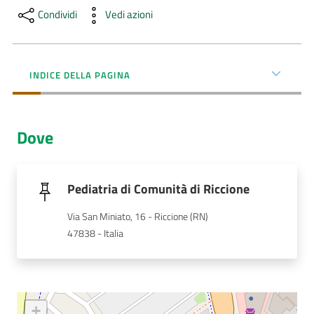
Condividi
Vedi azioni
AUSL
Comunica
INDICE DELLA PAGINA
Dove
Carta
dei
Servizi
Pediatria di Comunità di Riccione
Via San Miniato, 16 - Riccione (RN)
Dedicato
47838 - Italia
a...
Bandi
e
+
Concorsi