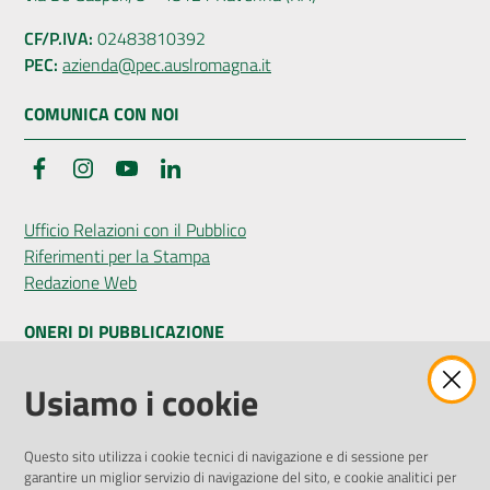
CF/P.IVA:
02483810392
PEC:
azienda@pec.auslromagna.it
COMUNICA CON NOI
Facebook
Instagram
YouTube
LinkedIn
Ufficio Relazioni con il Pubblico
Riferimenti per la Stampa
Redazione Web
ONERI DI PUBBLICAZIONE
Amministrazione Trasparente
Usiamo i cookie
Pubblicità legale
Albo Pretorio
Questo sito utilizza i cookie tecnici di navigazione e di sessione per
Privacy Policy
garantire un miglior servizio di navigazione del sito, e cookie analitici per