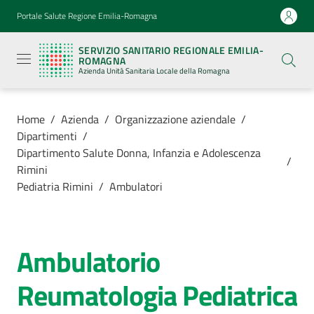
Vai al contenuto
Vai alla navigazione
Vai al footer
Portale Salute Regione Emilia-Romagna
Servizio
Sanitario
SERVIZIO SANITARIO REGIONALE EMILIA-
Regionale
ROMAGNA
Emilia-
Azienda Unità Sanitaria Locale della Romagna
Romagna
Azienda
Unità
Sanitaria
Home
/
Azienda
/
Organizzazione aziendale
/
Locale della
Dipartimenti
/
Romagna
Dipartimento Salute Donna, Infanzia e Adolescenza
/
Rimini
Pediatria Rimini
/
Ambulatori
Azienda
Menu selezionato
Servizi
Ambulatorio
Salta al contenuto
Luoghi
Reumatologia Pediatrica
di
cura