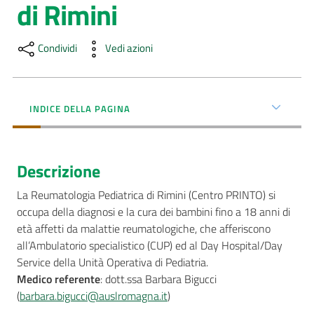
di Rimini
Menu selezionato
AUSL
Comunica
Condividi
Vedi azioni
INDICE DELLA PAGINA
Carta
Descrizione
dei
Servizi
La Reumatologia Pediatrica di Rimini (Centro PRINTO) si
occupa della diagnosi e la cura dei bambini fino a 18 anni di
Dedicato
età affetti da malattie reumatologiche, che afferiscono
a...
all’Ambulatorio specialistico (CUP) ed al Day Hospital/Day
Service della Unità Operativa di Pediatria.
Bandi
Medico referente
: dott.ssa Barbara Bigucci
e
(
barbara.bigucci@auslromagna.it
)
Concorsi