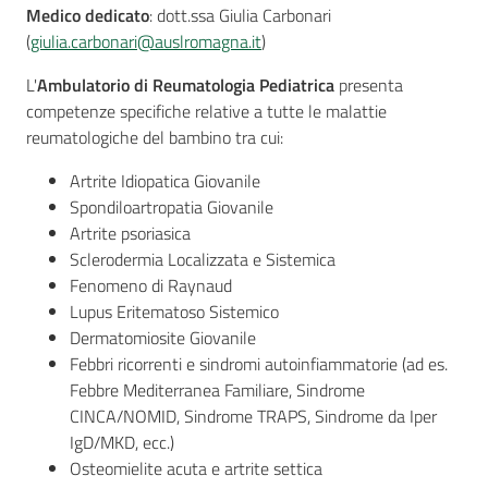
Medico dedicato
: dott.ssa Giulia Carbonari
(
giulia.carbonari@auslromagna.it
)
L'
Ambulatorio di Reumatologia Pediatrica
presenta
Seguici
competenze specifiche relative a tutte le malattie
su
reumatologiche del bambino tra cui:
Artrite Idiopatica Giovanile
Spondiloartropatia Giovanile
Artrite psoriasica
Sclerodermia Localizzata e Sistemica
Fenomeno di Raynaud
Lupus Eritematoso Sistemico
Dermatomiosite Giovanile
Febbri ricorrenti e sindromi autoinfiammatorie (ad es.
Febbre Mediterranea Familiare, Sindrome
CINCA/NOMID, Sindrome TRAPS, Sindrome da Iper
IgD/MKD, ecc.)
Osteomielite acuta e artrite settica