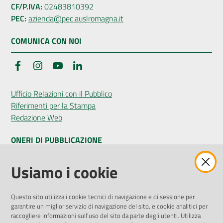
CF/P.IVA:
02483810392
PEC:
azienda@pec.auslromagna.it
COMUNICA CON NOI
Seguici
su
Facebook
Instagram
YouTube
LinkedIn
Ufficio Relazioni con il Pubblico
Riferimenti per la Stampa
Redazione Web
ONERI DI PUBBLICAZIONE
Amministrazione Trasparente
Usiamo i cookie
Pubblicità legale
Albo Pretorio
Questo sito utilizza i cookie tecnici di navigazione e di sessione per
Privacy Policy
garantire un miglior servizio di navigazione del sito, e cookie analitici per
Attuazione Misure PNRR
raccogliere informazioni sull'uso del sito da parte degli utenti. Utilizza