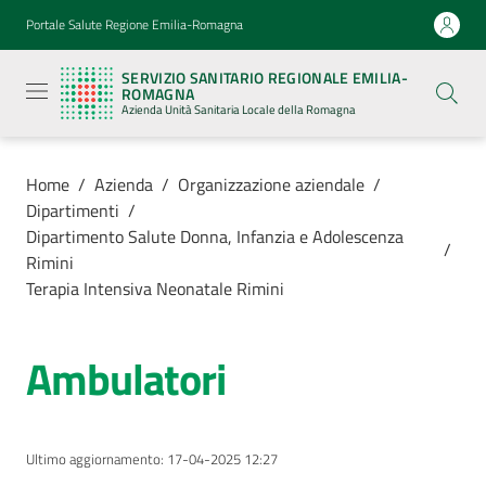
Vai al contenuto
Vai alla navigazione
Vai al footer
Portale Salute Regione Emilia-Romagna
Servizio
Sanitario
SERVIZIO SANITARIO REGIONALE EMILIA-
Regionale
ROMAGNA
Emilia-
Azienda Unità Sanitaria Locale della Romagna
Romagna
Azienda
Unità
Sanitaria
Home
/
Azienda
/
Organizzazione aziendale
/
Locale della
Dipartimenti
/
Romagna
Dipartimento Salute Donna, Infanzia e Adolescenza
/
Rimini
Terapia Intensiva Neonatale Rimini
Azienda
Menu selezionato
Ambulatori
Servizi
Luoghi
di
Ultimo aggiornamento
:
17-04-2025 12:27
cura