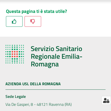
Menu selezionato
AUSL
Questa pagina ti è stata utile?
Comunica
Servizio Sanitario
Carta
Regionale Emilia-
dei
Romagna
Servizi
Dedicato
AZIENDA USL DELLA ROMAGNA
a...
Sede Legale
Bandi
Via De Gasperi, 8 - 48121 Ravenna (RA)
e
Concorsi