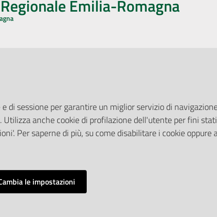
o Regionale Emilia-Romagna
magna
CA CON NOI
ONERI DI PUBBLICAZIONE
book
Instagram
YouTube
LinkedIn
Amministrazione Trasparente
Pubblicità legale
 e di sessione per garantire un miglior servizio di navigazione 
Albo Pretorio
. Utilizza anche cookie di profilazione dell'utente per fini stati
elazioni con il Pubblico
Privacy Policy
nti per la Stampa
oni'. Per saperne di più, su come disabilitare i cookie oppure 
Attuazione Misure PNRR
ne Web
Liste di Attesa
Cambia le impostazioni
Impostazioni cookie
o