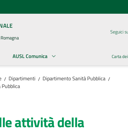
ONALE
Seguici s
la Romagna
AUSL Comunica
Carta dei
e
Dipartimenti
Dipartimento Sanità Pubblica
/
/
/
à Pubblica
e attività della