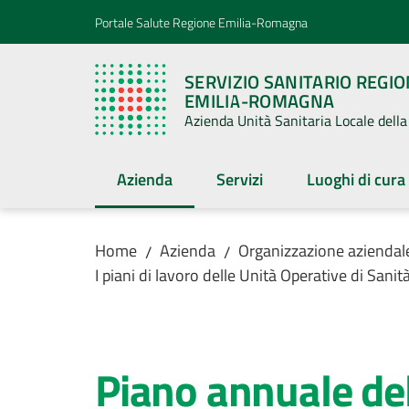
Vai al contenuto
Vai alla navigazione
Vai al footer
Portale Salute Regione Emilia-Romagna
SERVIZIO SANITARIO REGI
EMILIA-ROMAGNA
Azienda Unità Sanitaria Locale del
Azienda
Servizi
Luoghi di cura
Menu selezionato
Home
Azienda
Organizzazione aziendal
/
/
I piani di lavoro delle Unità Operative di Sanit
Salta al contenuto
Piano annuale dell