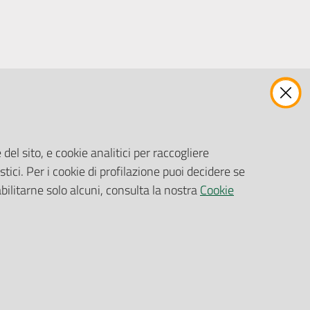
ENTI, IMPRESE E PARTNER
Fatturazione Elettronica
Gare e Appalti
del sito, e cookie analitici per raccogliere
Richiesta Patrocinio
stici. Per i cookie di profilazione puoi decidere se
abilitarne solo alcuni, consulta la nostra
Cookie