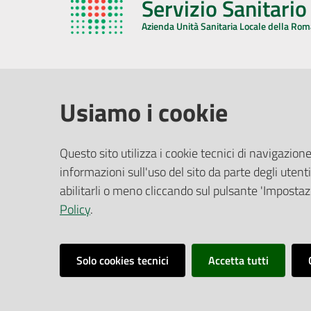
Servizio Sanitari
Azienda Unità Sanitaria Locale della Ro
AZIENDA USL DELLA ROMAGNA
COMUNI
Usiamo i cookie
Sede Legale
Face
Questo sito utilizza i cookie tecnici di navigazione
Via De Gasperi, 8 - 48121 Ravenna (RA)
informazioni sull'uso del sito da parte degli utenti
Ufficio R
CF/P.IVA:
02483810392
Riferime
abilitarli o meno cliccando sul pulsante 'Impostazi
PEC:
azienda@pec.auslromagna.it
Redazio
Policy
.
Solo cookies tecnici
Accetta tutti
Dichiarazione di Accessibilità
Dati di Monitoraggi