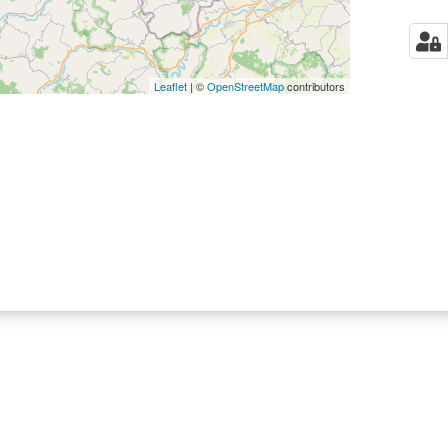
Leaflet
| ©
OpenStreetMap
contributors