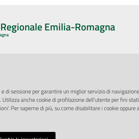
o Regionale Emilia-Romagna
magna
CA CON NOI
ONERI DI PUBBLICAZIONE
book
Instagram
YouTube
LinkedIn
Amministrazione Trasparente
Pubblicità legale
 e di sessione per garantire un miglior servizio di navigazione 
Albo Pretorio
. Utilizza anche cookie di profilazione dell'utente per fini stati
elazioni con il Pubblico
Privacy Policy
nti per la Stampa
oni'. Per saperne di più, su come disabilitare i cookie oppure 
Attuazione Misure PNRR
ne Web
Liste di Attesa