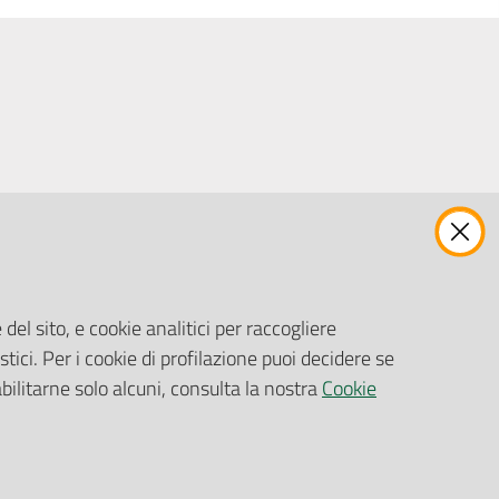
ENTI, IMPRESE E PARTNER
Fatturazione Elettronica
Gare e Appalti
del sito, e cookie analitici per raccogliere
Richiesta Patrocinio
stici. Per i cookie di profilazione puoi decidere se
abilitarne solo alcuni, consulta la nostra
Cookie