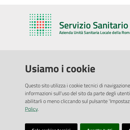
Servizio Sanitari
Azienda Unità Sanitaria Locale della Ro
AZIENDA USL DELLA ROMAGNA
COMUNI
Usiamo i cookie
Sede Legale
Face
Questo sito utilizza i cookie tecnici di navigazione
Via De Gasperi, 8 - 48121 Ravenna (RA)
informazioni sull'uso del sito da parte degli utenti
Ufficio R
CF/P.IVA:
02483810392
Riferime
abilitarli o meno cliccando sul pulsante 'Impostazi
PEC:
azienda@pec.auslromagna.it
Redazio
Policy
.