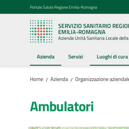
Vai al contenuto
Vai alla navigazione
Vai al footer
Portale Salute Regione Emilia-Romagna
SERVIZIO SANITARIO REGI
EMILIA-ROMAGNA
Azienda Unità Sanitaria Locale del
Azienda
Servizi
Luoghi di cura
Menu selezionato
Menu selezion
Home
Azienda
Organizzazione aziendal
/
/
Ambulatori