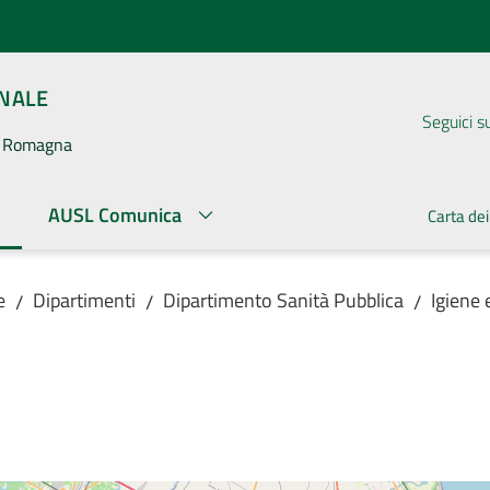
ONALE
Seguici s
la Romagna
AUSL Comunica
Carta dei
ato
e
Dipartimenti
Dipartimento Sanità Pubblica
Igiene 
/
/
/