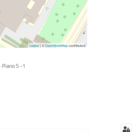
Leaflet
| ©
OpenStreetMap
contributors
- Piano S -1