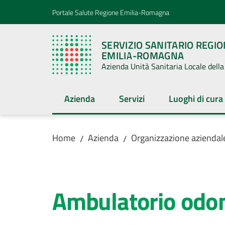
Vai al contenuto
Vai alla navigazione
Vai al footer
Portale Salute Regione Emilia-Romagna
SERVIZIO SANITARIO REGI
EMILIA-ROMAGNA
Azienda Unità Sanitaria Locale del
Azienda
Servizi
Luoghi di cura
Menu selezionato
Menu selezionato
Menu selezion
Home
Azienda
Organizzazione aziendal
/
/
Salta al contenuto
Ambulatorio odonto