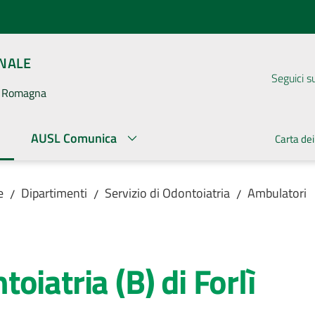
ONALE
Seguici s
la Romagna
AUSL Comunica
Carta dei
ato
e
Dipartimenti
Servizio di Odontoiatria
Ambulatori
/
/
/
iatria (B) di Forlì