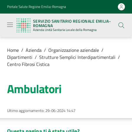
Vai al contenuto
Vai alla navigazione
Vai al footer
Portale Salute Regione Emilia-Romagna
Servizio
Sanitario
SERVIZIO SANITARIO REGIONALE EMILIA-
Regionale
ROMAGNA
Emilia-
Azienda Unità Sanitaria Locale della Romagna
Romagna
Azienda
Unità
Sanitaria
Home
/
Azienda
/
Organizzazione aziendale
/
Locale della
Dipartimenti
/
Strutture Semplici Interdipartimentali
/
Romagna
Centro Fibrosi Cistica
Azienda
Ambulatori
Menu selezionato
Servizi
Ultimo aggiornamento
:
29-06-2024 14:47
Luoghi
di
cura
Questa pagina ti è stata utile?