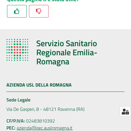
Menu selezionato
AUSL
Comunica
Servizio Sanitario
Regionale Emilia-
Romagna
Carta
dei
Servizi
AZIENDA USL DELLA ROMAGNA
Dedicato
Sede Legale
a...
Via De Gasperi, 8 - 48121 Ravenna (RA)
Bandi
CF/P.IVA:
02483810392
e
PEC:
azienda@pec.auslromagna.it
Concorsi