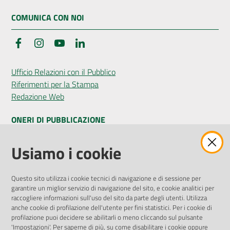
COMUNICA CON NOI
Facebook
Instagram
YouTube
LinkedIn
Seguici
su
Ufficio Relazioni con il Pubblico
Riferimenti per la Stampa
Redazione Web
ONERI DI PUBBLICAZIONE
Amministrazione Trasparente
Usiamo i cookie
Pubblicità legale
Albo Pretorio
Questo sito utilizza i cookie tecnici di navigazione e di sessione per
Privacy Policy
garantire un miglior servizio di navigazione del sito, e cookie analitici per
Attuazione Misure PNRR
raccogliere informazioni sull'uso del sito da parte degli utenti. Utilizza
Liste di Attesa
anche cookie di profilazione dell'utente per fini statistici. Per i cookie di
profilazione puoi decidere se abilitarli o meno cliccando sul pulsante
'Impostazioni'. Per saperne di più, su come disabilitare i cookie oppure