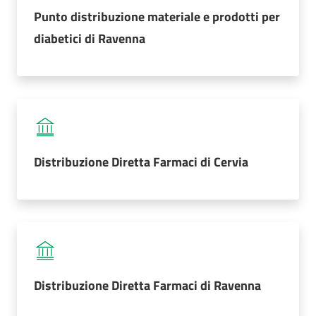
Menu selezionato
Punto distribuzione materiale e prodotti per
AUSL
diabetici di Ravenna
Comunica
Carta
Distribuzione Diretta Farmaci di Cervia
dei
Servizi
Dedicato
a...
Bandi
Distribuzione Diretta Farmaci di Ravenna
e
Concorsi