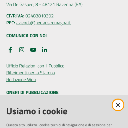
Via De Gasperi, 8 - 48121 Ravenna (RA)
CF/P.IVA:
02483810392
PEC:
azienda@pec.auslromagna.it
COMUNICA CON NOI
Facebook
Instagram
YouTube
LinkedIn
Ufficio Relazioni con il Pubblico
Riferimenti per la Stampa
Redazione Web
ONERI DI PUBBLICAZIONE
Amministrazione Trasparente
Usiamo i cookie
Pubblicità legale
Albo Pretorio
Questo sito utilizza i cookie tecnici di navigazione e di sessione per
Privacy Policy