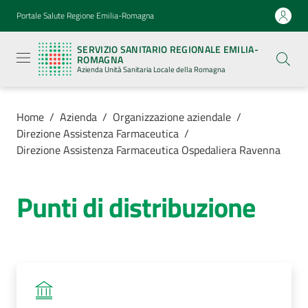
Vai al contenuto
Vai alla navigazione
Vai al footer
Portale Salute Regione Emilia-Romagna
Servizio
Sanitario
SERVIZIO SANITARIO REGIONALE EMILIA-
Regionale
ROMAGNA
Emilia-
Azienda Unità Sanitaria Locale della Romagna
Romagna
Azienda
Unità
Sanitaria
Home
/
Azienda
/
Organizzazione aziendale
/
Locale della
Direzione Assistenza Farmaceutica
/
Romagna
Direzione Assistenza Farmaceutica Ospedaliera Ravenna
Azienda
Punti di distribuzione
Menu selezionato
Servizi
Luoghi
di
cura