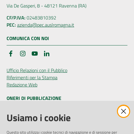
Via De Gasperi, 8 - 48121 Ravenna (RA)
CF/P.IVA:
02483810392
PEC:
azienda@pec.auslromagna.it
COMUNICA CON NOI
Facebook
Instagram
YouTube
LinkedIn
Ufficio Relazioni con il Pubblico
Riferimenti per la Stampa
Redazione Web
ONERI DI PUBBLICAZIONE
Amministrazione Trasparente
Usiamo i cookie
Pubblicità legale
Albo Pretorio
Questo sito utilizza i cookie tecnici di navigazione e di sessione per