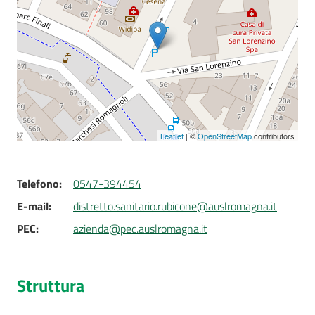
Seguici
su
Leaflet
| ©
OpenStreetMap
contributors
Telefono
:
0547-394454
E-mail
:
distretto.sanitario.rubicone@auslromagna.it
PEC
:
azienda@pec.auslromagna.it
Struttura