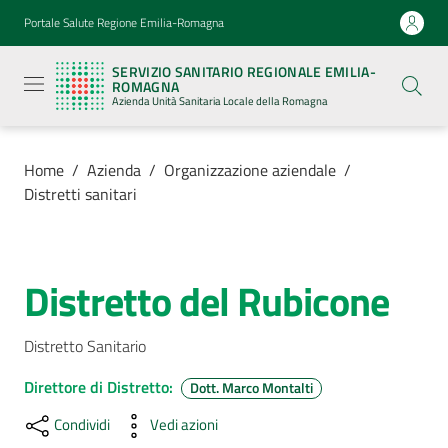
Vai al contenuto
Vai alla navigazione
Vai al footer
Portale Salute Regione Emilia-Romagna
Servizio
Sanitario
SERVIZIO SANITARIO REGIONALE EMILIA-
Regionale
ROMAGNA
Emilia-
Azienda Unità Sanitaria Locale della Romagna
Romagna
Azienda
Unità
Sanitaria
Home
/
Azienda
/
Organizzazione aziendale
/
Locale della
Distretti sanitari
Romagna
Azienda
Distretto del Rubicone
Salta al contenuto
Menu selezionato
Servizi
Distretto Sanitario
Luoghi
Direttore di Distretto
:
Dott. Marco Montalti
di
Condividi
Vedi azioni
cura