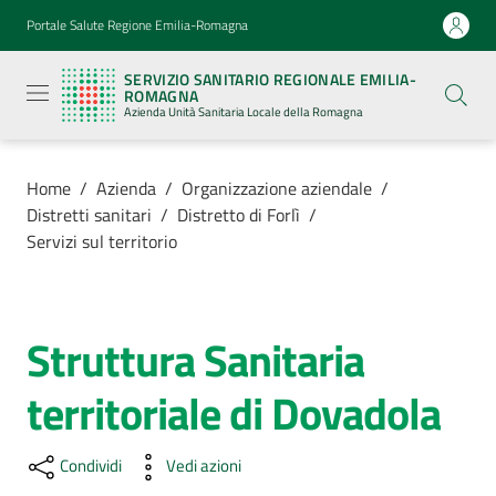
Vai al contenuto
Vai alla navigazione
Vai al footer
Portale Salute Regione Emilia-Romagna
Servizio
Sanitario
SERVIZIO SANITARIO REGIONALE EMILIA-
Regionale
ROMAGNA
Emilia-
Azienda Unità Sanitaria Locale della Romagna
Romagna
Azienda
Unità
Sanitaria
Home
/
Azienda
/
Organizzazione aziendale
/
Locale della
Distretti sanitari
/
Distretto di Forlì
/
Romagna
Servizi sul territorio
Azienda
Menu selezionato
Struttura Sanitaria
Salta al contenuto
Servizi
territoriale di Dovadola
Luoghi
di
Condividi
Vedi azioni
cura