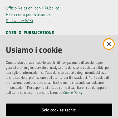
Ufficio Relazioni con il Pubblico
Riferimenti per la Stampa
Redazione Web
ONERI DI PUBBLICAZIONE
Amministrazione Trasparente
Usiamo i cookie
Pubblicità legale
Albo Pretorio
Questo sito utilizza i cookie tecnici di navigazione e di sessione per
Privacy Policy
garantire un miglior servizio di navigazione del sito, e cookie analitici per
Attuazione Misure PNRR
raccogliere informazioni sull'uso del sito da parte degli utenti. Utilizza
Liste di Attesa
anche cookie di profilazione dell'utente per fini statistici. Per i cookie di
profilazione puoi decidere se abilitarli o meno cliccando sul pulsante
'Impostazioni'. Per saperne di più, su come disabilitare i cookie oppure
ENTI, IMPRESE E PARTNER
abilitarne solo alcuni, consulta la nostra
Cookie Policy
.
Fatturazione Elettronica
Gare e Appalti
Solo cookies tecnici
Richiesta Patrocinio