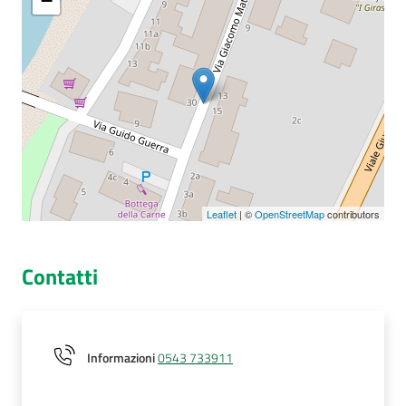
−
Seguici
su
Leaflet
| ©
OpenStreetMap
contributors
Contatti
Informazioni
0543 733911