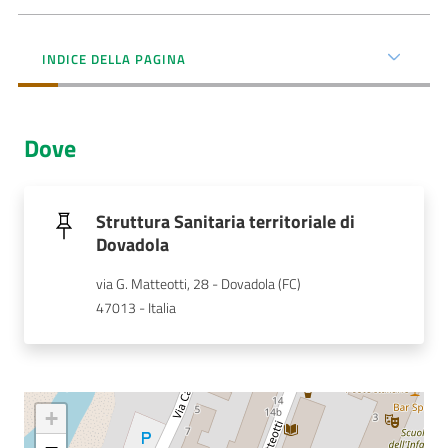
Menu selezionato
AUSL
INDICE DELLA PAGINA
Comunica
Dove
Carta
Struttura Sanitaria territoriale di
dei
Dovadola
Servizi
via G. Matteotti, 28 - Dovadola (FC)
47013 - Italia
Dedicato
a...
Bandi
+
e
Concorsi