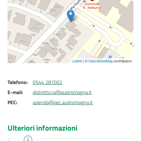
Seguici
su
Leaflet
| ©
OpenStreetMap
contributors
Telefono
:
0544 287002
E-mail
:
distretto.ra@auslromagna.it
PEC
:
azienda@pec.auslromagna.it
Ulteriori informazioni