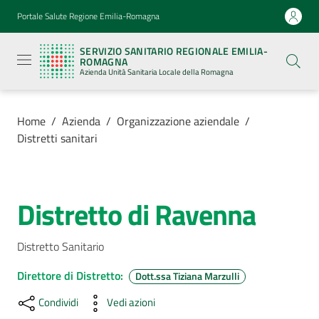
Vai al contenuto
Vai alla navigazione
Vai al footer
Portale Salute Regione Emilia-Romagna
Servizio
Sanitario
SERVIZIO SANITARIO REGIONALE EMILIA-
Regionale
ROMAGNA
Emilia-
Azienda Unità Sanitaria Locale della Romagna
Romagna
Azienda
Unità
Sanitaria
Home
/
Azienda
/
Organizzazione aziendale
/
Locale della
Distretti sanitari
Romagna
Azienda
Distretto di Ravenna
Salta al contenuto
Menu selezionato
Servizi
Distretto Sanitario
Luoghi
Direttore di Distretto
:
Dott.ssa Tiziana Marzulli
di
Condividi
Vedi azioni
cura