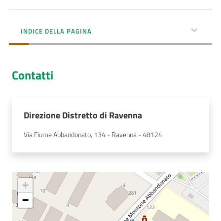
AUSL
Comunica
INDICE DELLA PAGINA
Contatti
Carta
Direzione Distretto di Ravenna
dei
Servizi
Via Fiume Abbandonato, 134 - Ravenna - 48124
Dedicato
a...
+
Bandi
−
e
Concorsi