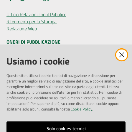
Ufficio Relazioni con il Pubblico
Riferimenti per la Stampa
Redazione Web
ONERI DI PUBBLICAZIONE
Amministrazione Trasparente
Usiamo i cookie
Pubblicità legale
Albo Pretorio
Questo sito utilizza i cookie tecnici di navigazione e di sessione per
Privacy Policy
garantire un miglior servizio di navigazione del sito, e cookie analitici per
Attuazione Misure PNRR
raccogliere informazioni sull'uso del sito da parte degli utenti. Utilizza
Liste di Attesa
anche cookie di profilazione dell'utente per fini statistici. Per i cookie di
profilazione puoi decidere se abilitarli o meno cliccando sul pulsante
'Impostazioni'. Per saperne di più, su come disabilitare i cookie oppure
ENTI, IMPRESE E PARTNER
abilitarne solo alcuni, consulta la nostra
Cookie Policy
.
Fatturazione Elettronica
Gare e Appalti
Solo cookies tecnici