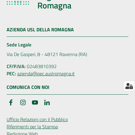
Romagna
AUSL
Comunica
AZIENDA USL DELLA ROMAGNA
Sede Legale
Via De Gasperi, 8 - 48121 Ravenna (RA)
Carta
CF/P.IVA:
02483810392
dei
PEC:
azienda@pec.auslromagna.it
Servizi
COMUNICA CON NOI
Dedicato
Facebook
Instagram
YouTube
LinkedIn
a...
Ufficio Relazioni con il Pubblico
Bandi
Riferimenti per la Stampa
e
Redazione Web
Concorsi