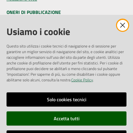
ONERI DI PUBBLICAZIONE
Seguici
Amministrazione Trasparente
Usiamo i cookie
su
Pubblicità legale
Albo Pretorio
Questo sito utilizza i cookie tecnici di navigazione e di sessione per
Privacy Policy
garantire un miglior servizio di navigazione del sito, e cookie analitici per
Attuazione Misure PNRR
raccogliere informazioni sull'uso del sito da parte degli utenti. Utilizza
Liste di Attesa
anche cookie di profilazione dell'utente per fini statistici. Per i cookie di
profilazione puoi decidere se abilitarli o meno cliccando sul pulsante
'Impostazioni'. Per saperne di più, su come disabilitare i cookie oppure
ENTI, IMPRESE E PARTNER
abilitarne solo alcuni, consulta la nostra
Cookie Policy
.
Fatturazione Elettronica
Gare e Appalti
Solo cookies tecnici
Richiesta Patrocinio
Accetta tutti