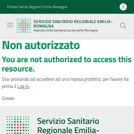
Vai al contenuto
Vai alla navigazione
Vai al footer
Portale Salute Regione Emilia-Romagna
Servizio
Sanitario
SERVIZIO SANITARIO REGIONALE EMILIA-
Regionale
ROMAGNA
Emilia-
Azienda Unità Sanitaria Locale della Romagna
Romagna
Non autorizzato
Azienda
Unità
Sanitaria
Locale della
You are not authorized to access this
Romagna
resource.
Stai provando ad accedere ad una risorsa protetta, per favore fai
Azienda
prima il
Log in
.
Menu selezionato
Grazie.
Servizi
Luoghi
Servizio Sanitario
di
Regionale Emilia-
cura