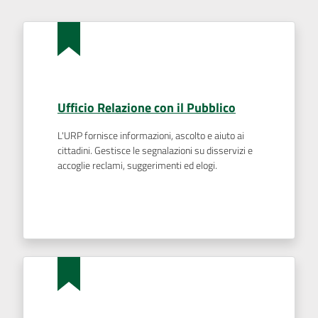
AUSL
Comunica
Ufficio Relazione con il Pubblico
L'URP fornisce informazioni, ascolto e aiuto ai
cittadini. Gestisce le segnalazioni su disservizi e
Carta
accoglie reclami, suggerimenti ed elogi.
dei
Servizi
Menu selezionato
Dedicato
a...
Bandi
e
Concorsi