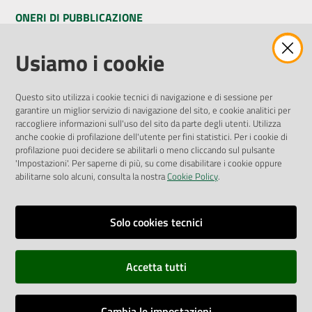
ONERI DI PUBBLICAZIONE
Amministrazione Trasparente
Usiamo i cookie
Pubblicità legale
Albo Pretorio
Questo sito utilizza i cookie tecnici di navigazione e di sessione per
Privacy Policy
garantire un miglior servizio di navigazione del sito, e cookie analitici per
Attuazione Misure PNRR
raccogliere informazioni sull'uso del sito da parte degli utenti. Utilizza
Liste di Attesa
anche cookie di profilazione dell'utente per fini statistici. Per i cookie di
profilazione puoi decidere se abilitarli o meno cliccando sul pulsante
'Impostazioni'. Per saperne di più, su come disabilitare i cookie oppure
ENTI, IMPRESE E PARTNER
abilitarne solo alcuni, consulta la nostra
Cookie Policy
.
Fatturazione Elettronica
Gare e Appalti
Solo cookies tecnici
Richiesta Patrocinio
Accetta tutti
Dichiarazione di Accessibilità
Cambia le impostazioni