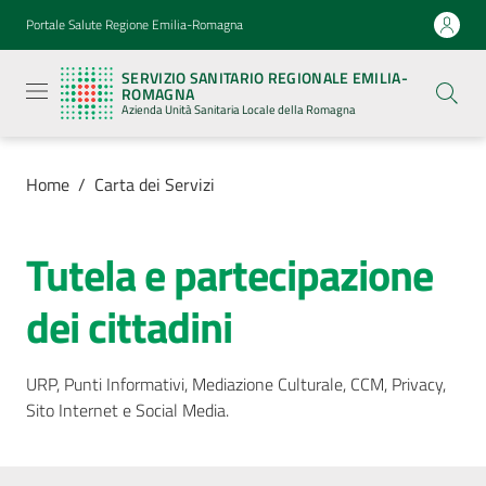
Vai al contenuto
Vai alla navigazione
Vai al footer
Portale Salute Regione Emilia-Romagna
Servizio
Sanitario
SERVIZIO SANITARIO REGIONALE EMILIA-
Regionale
ROMAGNA
Emilia-
Azienda Unità Sanitaria Locale della Romagna
Romagna
Azienda
Unità
Sanitaria
Home
/
Carta dei Servizi
Locale della
Romagna
Tutela e partecipazione
Azienda
dei cittadini
Servizi
URP, Punti Informativi, Mediazione Culturale, CCM, Privacy,
Sito Internet e Social Media.
Luoghi
di
cura