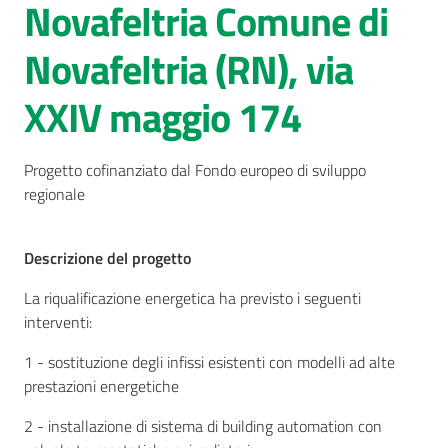
Novafeltria Comune di
AUSL
Novafeltria (RN), via
Comunica
XXIV maggio 174
Progetto cofinanziato dal Fondo europeo di sviluppo
regionale
Carta
dei
Descrizione del progetto
Servizi
La riqualificazione energetica ha previsto i seguenti
Dedicato
interventi:
a...
1 - sostituzione degli infissi esistenti con modelli ad alte
Menu selezionato
prestazioni energetiche
Bandi
e
2 - installazione di sistema di building automation con
Concorsi