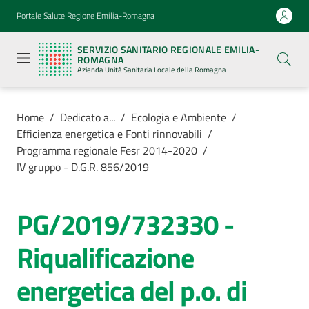
Vai al contenuto
Vai alla navigazione
Vai al footer
Portale Salute Regione Emilia-Romagna
Servizio
Sanitario
SERVIZIO SANITARIO REGIONALE EMILIA-
Regionale
ROMAGNA
Emilia-
Azienda Unità Sanitaria Locale della Romagna
Romagna
Azienda
Unità
Sanitaria
Home
/
Dedicato a...
/
Ecologia e Ambiente
/
Locale della
Efficienza energetica e Fonti rinnovabili
/
Romagna
Programma regionale Fesr 2014-2020
/
IV gruppo - D.G.R. 856/2019
Azienda
PG/2019/732330 -
Servizi
Riqualificazione
Luoghi
energetica del p.o. di
di
cura