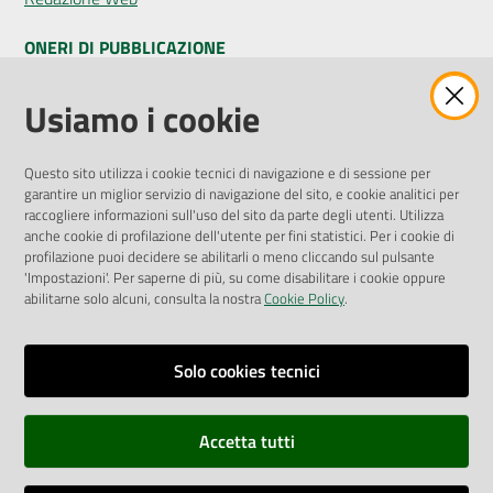
ONERI DI PUBBLICAZIONE
Amministrazione Trasparente
Usiamo i cookie
Pubblicità legale
Albo Pretorio
Questo sito utilizza i cookie tecnici di navigazione e di sessione per
Privacy Policy
garantire un miglior servizio di navigazione del sito, e cookie analitici per
Attuazione Misure PNRR
raccogliere informazioni sull'uso del sito da parte degli utenti. Utilizza
Liste di Attesa
anche cookie di profilazione dell'utente per fini statistici. Per i cookie di
profilazione puoi decidere se abilitarli o meno cliccando sul pulsante
'Impostazioni'. Per saperne di più, su come disabilitare i cookie oppure
ENTI, IMPRESE E PARTNER
abilitarne solo alcuni, consulta la nostra
Cookie Policy
.
Fatturazione Elettronica
Gare e Appalti
Solo cookies tecnici
Richiesta Patrocinio
Accetta tutti