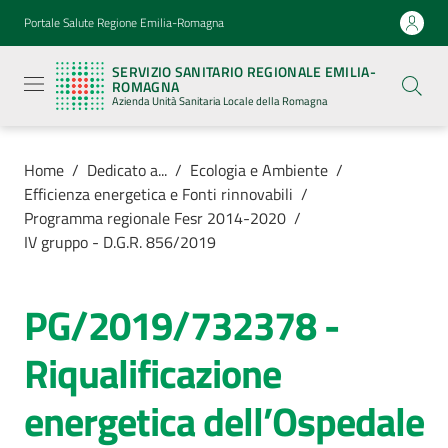
Vai al contenuto
Vai alla navigazione
Vai al footer
Portale Salute Regione Emilia-Romagna
Servizio
Sanitario
SERVIZIO SANITARIO REGIONALE EMILIA-
Regionale
ROMAGNA
Emilia-
Azienda Unità Sanitaria Locale della Romagna
Romagna
Azienda
Unità
Sanitaria
Home
/
Dedicato a...
/
Ecologia e Ambiente
/
Locale della
Efficienza energetica e Fonti rinnovabili
/
Romagna
Programma regionale Fesr 2014-2020
/
IV gruppo - D.G.R. 856/2019
Azienda
PG/2019/732378 -
Servizi
Riqualificazione
Luoghi
energetica dell’Ospedale
di
cura