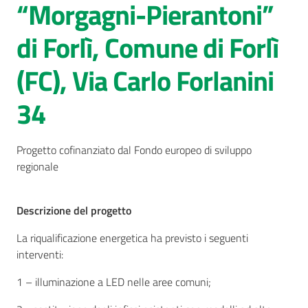
“Morgagni-Pierantoni”
AUSL
di Forlì, Comune di Forlì
Comunica
(FC), Via Carlo Forlanini
34
Carta
Progetto cofinanziato dal Fondo europeo di sviluppo
dei
regionale
Servizi
Descrizione del progetto
Dedicato
a...
La riqualificazione energetica ha previsto i seguenti
Menu selezionato
interventi:
Bandi
1 – illuminazione a LED nelle aree comuni;
e
Concorsi