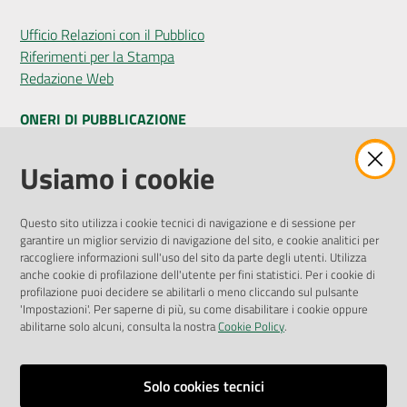
Ufficio Relazioni con il Pubblico
Riferimenti per la Stampa
Redazione Web
ONERI DI PUBBLICAZIONE
Amministrazione Trasparente
Usiamo i cookie
Pubblicità legale
Albo Pretorio
Questo sito utilizza i cookie tecnici di navigazione e di sessione per
Privacy Policy
garantire un miglior servizio di navigazione del sito, e cookie analitici per
Attuazione Misure PNRR
raccogliere informazioni sull'uso del sito da parte degli utenti. Utilizza
Liste di Attesa
anche cookie di profilazione dell'utente per fini statistici. Per i cookie di
profilazione puoi decidere se abilitarli o meno cliccando sul pulsante
'Impostazioni'. Per saperne di più, su come disabilitare i cookie oppure
ENTI, IMPRESE E PARTNER
abilitarne solo alcuni, consulta la nostra
Cookie Policy
.
Fatturazione Elettronica
Gare e Appalti
Solo cookies tecnici
Richiesta Patrocinio