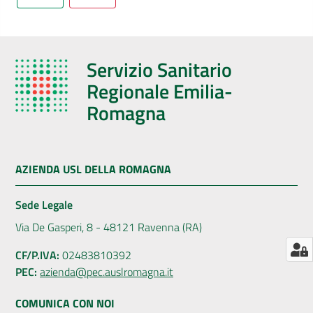
AUSL
Comunica
Servizio Sanitario
Regionale Emilia-
Romagna
Carta
dei
AZIENDA USL DELLA ROMAGNA
Servizi
Sede Legale
Dedicato
Via De Gasperi, 8 - 48121 Ravenna (RA)
a...
CF/P.IVA:
02483810392
Menu selezionato
PEC:
azienda@pec.auslromagna.it
Bandi
e
COMUNICA CON NOI
Concorsi