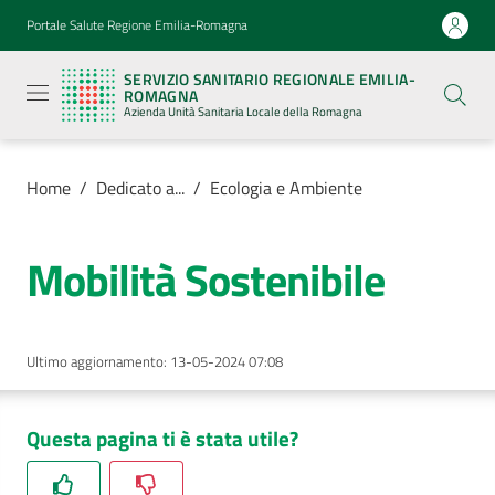
Vai al contenuto
Vai alla navigazione
Vai al footer
Portale Salute Regione Emilia-Romagna
Servizio
Sanitario
SERVIZIO SANITARIO REGIONALE EMILIA-
Regionale
ROMAGNA
Emilia-
Azienda Unità Sanitaria Locale della Romagna
Romagna
Azienda
Unità
Sanitaria
Home
/
Dedicato a...
/
Ecologia e Ambiente
Locale della
Romagna
Mobilità Sostenibile
Azienda
Ultimo aggiornamento
:
13-05-2024 07:08
Servizi
Luoghi
Questa pagina ti è stata utile?
di
cura