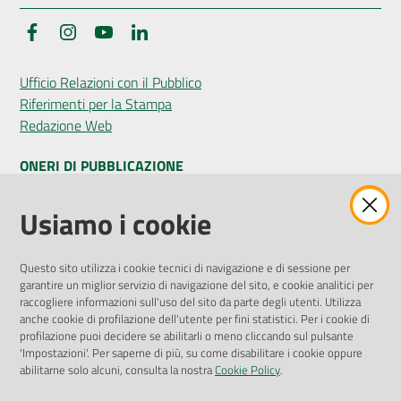
Facebook
Instagram
YouTube
LinkedIn
Seguici
Ufficio Relazioni con il Pubblico
su
Riferimenti per la Stampa
Redazione Web
ONERI DI PUBBLICAZIONE
Amministrazione Trasparente
Usiamo i cookie
Pubblicità legale
Albo Pretorio
Questo sito utilizza i cookie tecnici di navigazione e di sessione per
Privacy Policy
garantire un miglior servizio di navigazione del sito, e cookie analitici per
Attuazione Misure PNRR
raccogliere informazioni sull'uso del sito da parte degli utenti. Utilizza
Liste di Attesa
anche cookie di profilazione dell'utente per fini statistici. Per i cookie di
profilazione puoi decidere se abilitarli o meno cliccando sul pulsante
'Impostazioni'. Per saperne di più, su come disabilitare i cookie oppure
ENTI, IMPRESE E PARTNER
abilitarne solo alcuni, consulta la nostra
Cookie Policy
.