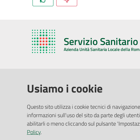
Servizio Sanitari
Azienda Unità Sanitaria Locale della Ro
AZIENDA USL DELLA ROMAGNA
COMUNI
Usiamo i cookie
Sede Legale
Face
Questo sito utilizza i cookie tecnici di navigazione
Via De Gasperi, 8 - 48121 Ravenna (RA)
informazioni sull'uso del sito da parte degli utenti
Ufficio R
CF/P.IVA:
02483810392
Riferime
abilitarli o meno cliccando sul pulsante 'Impostazi
PEC:
azienda@pec.auslromagna.it
Redazio
Policy
.