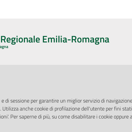
o Regionale Emilia-Romagna
magna
CA CON NOI
ONERI DI PUBBLICAZIONE
book
Instagram
YouTube
LinkedIn
Amministrazione Trasparente
Pubblicità legale
 e di sessione per garantire un miglior servizio di navigazione 
Albo Pretorio
. Utilizza anche cookie di profilazione dell'utente per fini stati
elazioni con il Pubblico
Privacy Policy
nti per la Stampa
oni'. Per saperne di più, su come disabilitare i cookie oppure 
Attuazione Misure PNRR
ne Web
Liste di Attesa