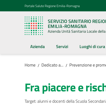
Vai al contenuto
Vai alla navigazione
Vai al footer
Portale Salute Regione Emilia-Romagna
SERVIZIO SANITARIO REGI
EMILIA-ROMAGNA
Azienda Unità Sanitaria Locale del
Azienda
Servizi
Luoghi di cura
Home
Dedicato a...
Prevenzione e promo
/
/
Fra piacere e risc
Target: alunni e docenti della Scuola Secondaria