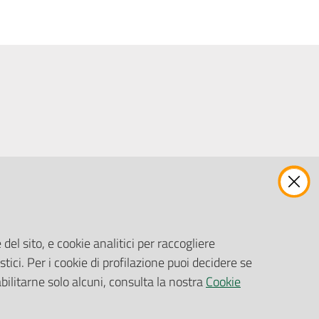
ENTI, IMPRESE E PARTNER
Fatturazione Elettronica
Gare e Appalti
del sito, e cookie analitici per raccogliere
Richiesta Patrocinio
stici. Per i cookie di profilazione puoi decidere se
abilitarne solo alcuni, consulta la nostra
Cookie