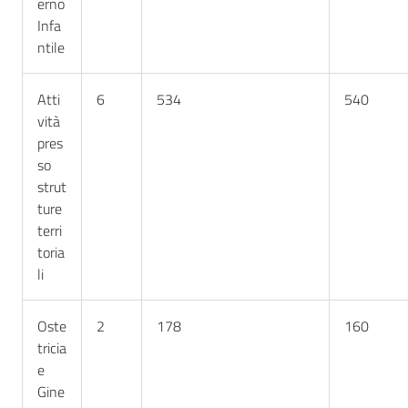
erno
Infa
ntile
Atti
6
534
540
vità
pres
so
strut
ture
terri
toria
li
Oste
2
178
160
tricia
e
Gine