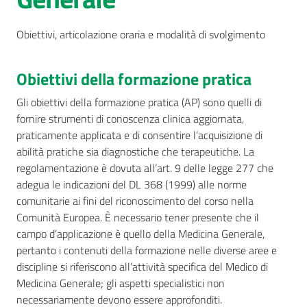
AUSL
Obiettivi, articolazione oraria e modalità di svolgimento
Comunica
Obiettivi della formazione pratica
Gli obiettivi della formazione pratica (AP) sono quelli di
fornire strumenti di conoscenza clinica aggiornata,
praticamente applicata e di consentire l’acquisizione di
Carta
abilità pratiche sia diagnostiche che terapeutiche. La
dei
regolamentazione è dovuta all’art. 9 delle legge 277 che
Servizi
adegua le indicazioni del DL 368 (1999) alle norme
comunitarie ai fini del riconoscimento del corso nella
Comunità Europea. È necessario tener presente che il
Dedicato
campo d’applicazione è quello della Medicina Generale,
a...
pertanto i contenuti della formazione nelle diverse aree e
Menu selezionato
discipline si riferiscono all’attività specifica del Medico di
Bandi
Medicina Generale; gli aspetti specialistici non
e
necessariamente devono essere approfonditi.
Concorsi