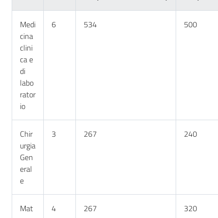
Medi
6
534
500
cina
clini
ca e
di
labo
rator
io
Chir
3
267
240
urgia
Gen
eral
e
Mat
4
267
320