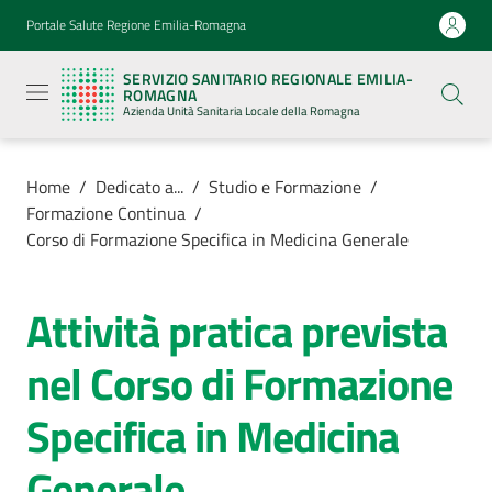
Vai al contenuto
Vai alla navigazione
Vai al footer
Portale Salute Regione Emilia-Romagna
Servizio
Sanitario
SERVIZIO SANITARIO REGIONALE EMILIA-
Regionale
ROMAGNA
Emilia-
Azienda Unità Sanitaria Locale della Romagna
Romagna
Azienda
Unità
Sanitaria
Home
/
Dedicato a...
/
Studio e Formazione
/
Locale della
Formazione Continua
/
Romagna
Corso di Formazione Specifica in Medicina Generale
Azienda
Attività pratica prevista
nel Corso di Formazione
Servizi
Specifica in Medicina
Luoghi
di
Generale
cura