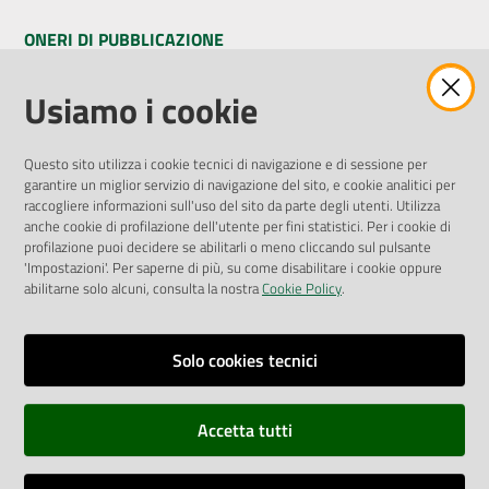
ONERI DI PUBBLICAZIONE
Amministrazione Trasparente
Usiamo i cookie
Pubblicità legale
Albo Pretorio
Questo sito utilizza i cookie tecnici di navigazione e di sessione per
Privacy Policy
garantire un miglior servizio di navigazione del sito, e cookie analitici per
Attuazione Misure PNRR
raccogliere informazioni sull'uso del sito da parte degli utenti. Utilizza
Liste di Attesa
anche cookie di profilazione dell'utente per fini statistici. Per i cookie di
profilazione puoi decidere se abilitarli o meno cliccando sul pulsante
'Impostazioni'. Per saperne di più, su come disabilitare i cookie oppure
ENTI, IMPRESE E PARTNER
abilitarne solo alcuni, consulta la nostra
Cookie Policy
.
Fatturazione Elettronica
Gare e Appalti
Solo cookies tecnici
Richiesta Patrocinio
Accetta tutti
Dichiarazione di Accessibilità