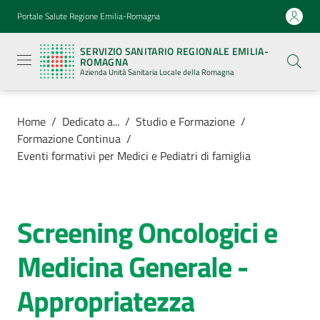
Vai al contenuto
Vai alla navigazione
Vai al footer
Portale Salute Regione Emilia-Romagna
Servizio
Sanitario
SERVIZIO SANITARIO REGIONALE EMILIA-
Regionale
ROMAGNA
Emilia-
Azienda Unità Sanitaria Locale della Romagna
Romagna
Azienda
Unità
Sanitaria
Home
/
Dedicato a...
/
Studio e Formazione
/
Locale della
Formazione Continua
/
Romagna
Eventi formativi per Medici e Pediatri di famiglia
Azienda
Screening Oncologici e
Salta al contenuto
Servizi
Medicina Generale -
Luoghi
Appropriatezza
di
cura