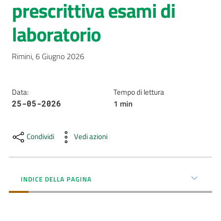
prescrittiva esami di
AUSL
laboratorio
Comunica
Data
:
Tempo di lettura
1
min
25-05-2026
Carta
dei
Servizi
Condividi
Vedi azioni
Dedicato
a...
INDICE DELLA PAGINA
Menu selezionato
Bandi
e
Concorsi