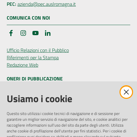
PEC:
azienda@pec.auslromagna.it
COMUNICA CON NOI
Facebook
Instagram
YouTube
LinkedIn
Ufficio Relazioni con il Pubblico
Riferimenti per la Stampa
Redazione Web
ONERI DI PUBBLICAZIONE
Amministrazione Trasparente
Usiamo i cookie
Pubblicità legale
Albo Pretorio
Questo sito utilizza i cookie tecnici di navigazione e di sessione per
Privacy Policy
garantire un miglior servizio di navigazione del sito, e cookie analitici per
Attuazione Misure PNRR
raccogliere informazioni sull'uso del sito da parte degli utenti. Utilizza
Liste di Attesa
anche cookie di profilazione dell'utente per fini statistici. Per i cookie di
profilazione puoi decidere se abilitarli o meno cliccando sul pulsante