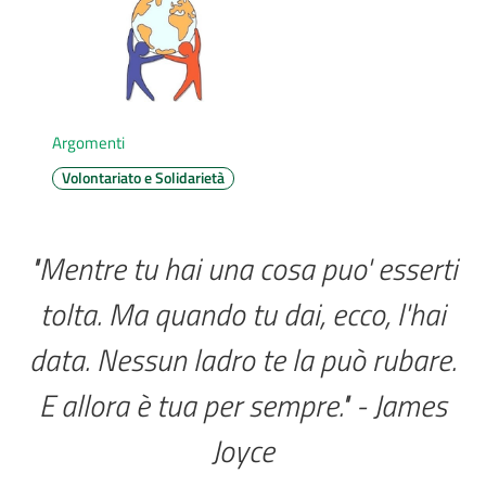
AUSL
Comunica
Argomenti
Volontariato e Solidarietà
Carta
"Mentre tu hai una cosa puo' esserti
dei
Servizi
tolta. Ma quando tu dai, ecco, l'hai
Dedicato
data. Nessun ladro te la può rubare.
a...
E allora è tua per sempre." - James
Menu selezionato
Bandi
Joyce
e
Concorsi