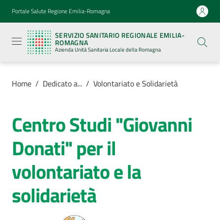
Vai al contenuto
Vai alla navigazione
Vai al footer
Portale Salute Regione Emilia-Romagna
Servizio
Sanitario
SERVIZIO SANITARIO REGIONALE EMILIA-
Regionale
ROMAGNA
Emilia-
Azienda Unità Sanitaria Locale della Romagna
Romagna
Azienda
Unità
Sanitaria
Home
/
Dedicato a...
/
Volontariato e Solidarietà
Locale della
Romagna
Centro Studi "Giovanni
Azienda
Donati" per il
volontariato e la
Servizi
solidarietà
Luoghi
di
cura