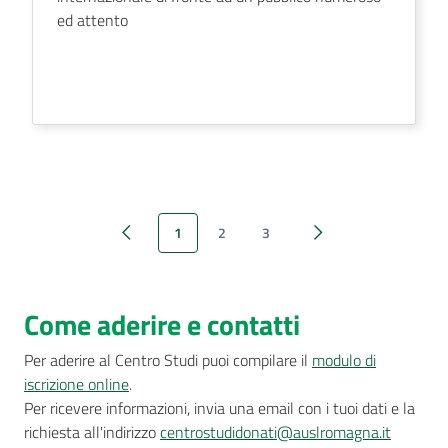
ed attento
1
2
3
Pagina precedente
Pagina successiva
Come aderire e contatti
Per aderire al Centro Studi puoi compilare il
modulo di
iscrizione online
.
Per ricevere informazioni, invia una email con i tuoi dati e la
richiesta all'indirizzo
centrostudidonati@auslromagna.it