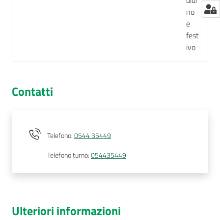
no
e
fest
ivo
Contatti
Telefono
:
0544 35449
Telefono turno
:
054435449
Ulteriori informazioni