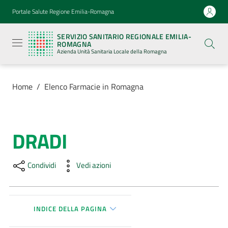
Vai al contenuto
Vai alla navigazione
Vai al footer
Portale Salute Regione Emilia-Romagna
Servizio
Sanitario
SERVIZIO SANITARIO REGIONALE EMILIA-
Regionale
ROMAGNA
Emilia-
Azienda Unità Sanitaria Locale della Romagna
Romagna
Azienda
Unità
Sanitaria
Home
/
Elenco Farmacie in Romagna
Locale della
Romagna
DRADI
Salta al contenuto
Azienda
Condividi
Vedi azioni
Servizi
Luoghi
di
INDICE DELLA PAGINA
cura