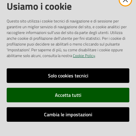
Amministrazione Trasparente
Usiamo i cookie
Pubblicità legale
Albo Pretorio
Questo sito utilizza i cookie tecnici di navigazione e di sessione per
Privacy Policy
garantire un miglior servizio di navigazione del sito, e cookie analitici per
Attuazione Misure PNRR
raccogliere informazioni sull'uso del sito da parte degli utenti. Utilizza
Liste di Attesa
anche cookie di profilazione dell'utente per fini statistici. Per i cookie di
profilazione puoi decidere se abilitarli o meno cliccando sul pulsante
'Impostazioni'. Per saperne di più, su come disabilitare i cookie oppure
ENTI, IMPRESE E PARTNER
abilitarne solo alcuni, consulta la nostra
Cookie Policy
.
Fatturazione Elettronica
Gare e Appalti
Solo cookies tecnici
Richiesta Patrocinio
Accetta tutti
Dichiarazione di Accessibilità
Cambia le impostazioni
Dati di Monitoraggio
Impostazioni cookie