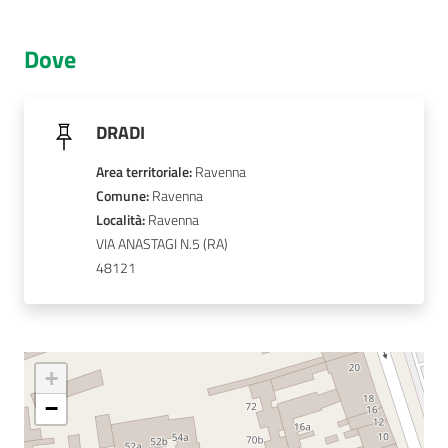
AUSL
Dove
Comunica
DRADI
Area territoriale
:
Ravenna
Comune
: 
Ravenna
Carta
Località
: 
Ravenna
dei
VIA ANASTAGI N.5
Servizi
48121
Dedicato
a...
+
Bandi
−
e
Concorsi