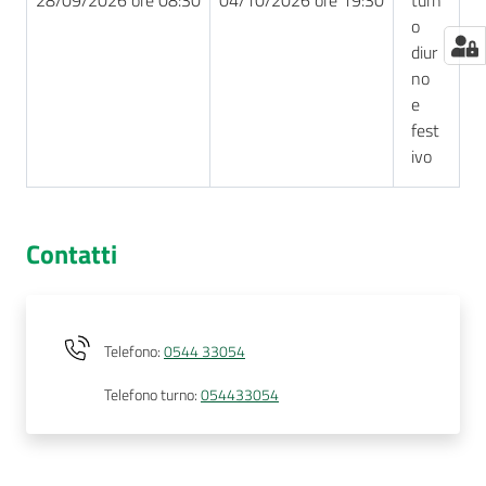
o
diur
no
e
fest
ivo
Contatti
Telefono
:
0544 33054
Telefono turno
:
054433054