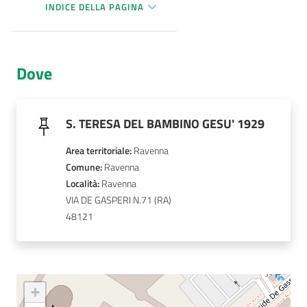
INDICE DELLA PAGINA
AUSL
Comunica
Dove
S. TERESA DEL BAMBINO GESU' 1929
Carta
Area territoriale
:
Ravenna
dei
Comune
: 
Ravenna
Servizi
Località
: 
Ravenna
VIA DE GASPERI N.71
48121
Dedicato
a...
Bandi
e
+
Concorsi