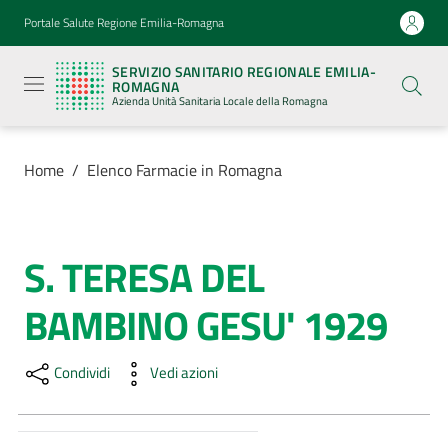
Vai al contenuto
Vai alla navigazione
Vai al footer
Portale Salute Regione Emilia-Romagna
Servizio
Sanitario
SERVIZIO SANITARIO REGIONALE EMILIA-
Regionale
ROMAGNA
Emilia-
Azienda Unità Sanitaria Locale della Romagna
Romagna
Azienda
Unità
Sanitaria
Home
/
Elenco Farmacie in Romagna
Locale della
Romagna
S. TERESA DEL
Salta al contenuto
Azienda
BAMBINO GESU' 1929
Servizi
Condividi
Vedi azioni
Luoghi
di
cura