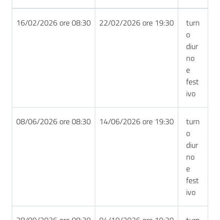
16/02/2026 ore 08:30
22/02/2026 ore 19:30
turn
o
diur
no
e
fest
ivo
08/06/2026 ore 08:30
14/06/2026 ore 19:30
turn
o
diur
no
e
fest
ivo
28/09/2026 ore 08:30
04/10/2026 ore 19:30
turn