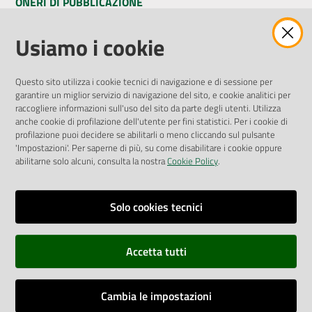
ONERI DI PUBBLICAZIONE
Amministrazione Trasparente
Usiamo i cookie
Pubblicità legale
Albo Pretorio
Questo sito utilizza i cookie tecnici di navigazione e di sessione per
Privacy Policy
garantire un miglior servizio di navigazione del sito, e cookie analitici per
Attuazione Misure PNRR
raccogliere informazioni sull'uso del sito da parte degli utenti. Utilizza
Liste di Attesa
anche cookie di profilazione dell'utente per fini statistici. Per i cookie di
profilazione puoi decidere se abilitarli o meno cliccando sul pulsante
'Impostazioni'. Per saperne di più, su come disabilitare i cookie oppure
ENTI, IMPRESE E PARTNER
abilitarne solo alcuni, consulta la nostra
Cookie Policy
.
Fatturazione Elettronica
Gare e Appalti
Solo cookies tecnici
Richiesta Patrocinio
Accetta tutti
Dichiarazione di Accessibilità
Cambia le impostazioni