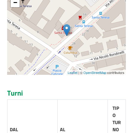
−
Seguici
su
Leaflet
| ©
OpenStreetMap
contributors
Turni
TIP
O
TUR
DAL
AL
NO