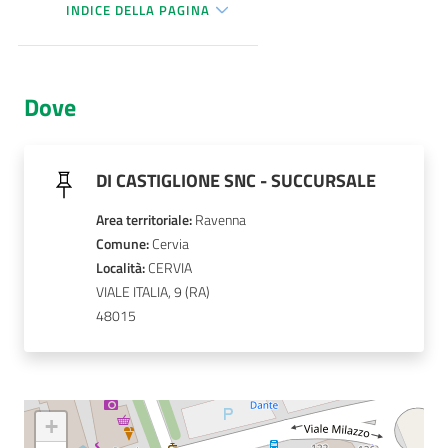
INDICE DELLA PAGINA
AUSL
Comunica
Dove
DI CASTIGLIONE SNC - SUCCURSALE
Carta
Area territoriale
:
Ravenna
dei
Comune
: 
Cervia
Servizi
Località
: 
CERVIA
VIALE ITALIA, 9
48015
Dedicato
a...
Bandi
e
+
Concorsi