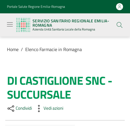
Vai al contenuto
Vai alla navigazione
Vai al footer
Portale Salute Regione Emilia-Romagna
Servizio
Sanitario
SERVIZIO SANITARIO REGIONALE EMILIA-
Regionale
ROMAGNA
Emilia-
Azienda Unità Sanitaria Locale della Romagna
Romagna
Azienda
Unità
Sanitaria
Home
/
Elenco Farmacie in Romagna
Locale della
Romagna
DI CASTIGLIONE SNC -
Salta al contenuto
Azienda
SUCCURSALE
Servizi
Condividi
Vedi azioni
Luoghi
di
cura