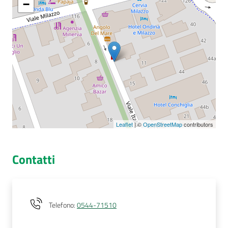
−
Seguici
su
Leaflet
| ©
OpenStreetMap
contributors
Contatti
Telefono
:
0544-71510