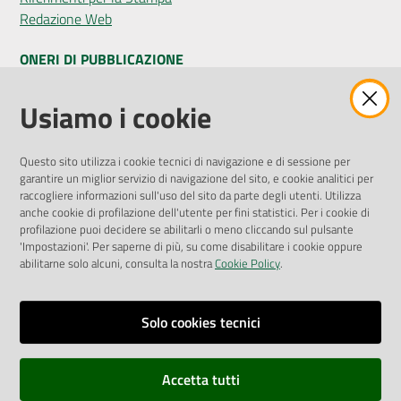
Redazione Web
ONERI DI PUBBLICAZIONE
Amministrazione Trasparente
Usiamo i cookie
Pubblicità legale
Albo Pretorio
Questo sito utilizza i cookie tecnici di navigazione e di sessione per
Privacy Policy
garantire un miglior servizio di navigazione del sito, e cookie analitici per
Attuazione Misure PNRR
raccogliere informazioni sull'uso del sito da parte degli utenti. Utilizza
Liste di Attesa
anche cookie di profilazione dell'utente per fini statistici. Per i cookie di
profilazione puoi decidere se abilitarli o meno cliccando sul pulsante
'Impostazioni'. Per saperne di più, su come disabilitare i cookie oppure
ENTI, IMPRESE E PARTNER
abilitarne solo alcuni, consulta la nostra
Cookie Policy
.
Fatturazione Elettronica
Gare e Appalti
Solo cookies tecnici
Richiesta Patrocinio
Accetta tutti