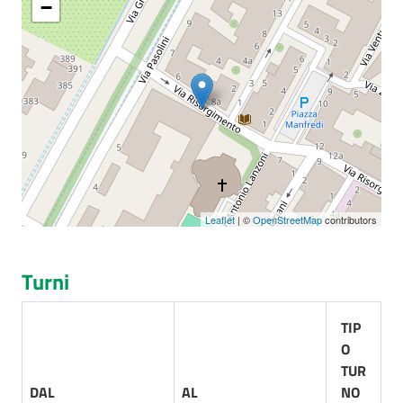
−
Seguici
su
Leaflet
| ©
OpenStreetMap
contributors
Turni
TIP
O
TUR
DAL
AL
NO