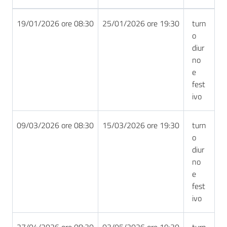
19/01/2026 ore 08:30
25/01/2026 ore 19:30
turn
o
diur
no
e
fest
ivo
09/03/2026 ore 08:30
15/03/2026 ore 19:30
turn
o
diur
no
e
fest
ivo
27/04/2026 ore 08:30
03/05/2026 ore 19:30
turn