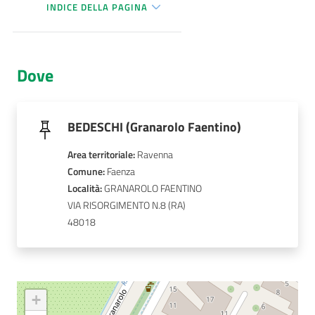
INDICE DELLA PAGINA
AUSL
Comunica
Dove
BEDESCHI (Granarolo Faentino)
Carta
Area territoriale
:
Ravenna
dei
Comune
: 
Faenza
Servizi
Località
: 
GRANAROLO FAENTINO
VIA RISORGIMENTO N.8
48018
Dedicato
a...
Bandi
e
+
Concorsi