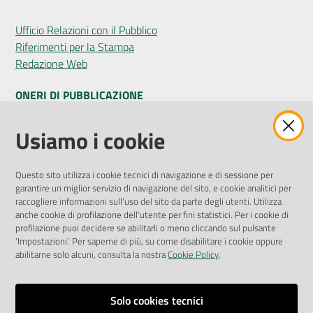
Ufficio Relazioni con il Pubblico
Riferimenti per la Stampa
Redazione Web
ONERI DI PUBBLICAZIONE
Amministrazione Trasparente
Usiamo i cookie
Pubblicità legale
Albo Pretorio
Questo sito utilizza i cookie tecnici di navigazione e di sessione per
Privacy Policy
garantire un miglior servizio di navigazione del sito, e cookie analitici per
Attuazione Misure PNRR
raccogliere informazioni sull'uso del sito da parte degli utenti. Utilizza
Liste di Attesa
anche cookie di profilazione dell'utente per fini statistici. Per i cookie di
profilazione puoi decidere se abilitarli o meno cliccando sul pulsante
'Impostazioni'. Per saperne di più, su come disabilitare i cookie oppure
ENTI, IMPRESE E PARTNER
abilitarne solo alcuni, consulta la nostra
Cookie Policy
.
Fatturazione Elettronica
Gare e Appalti
Solo cookies tecnici