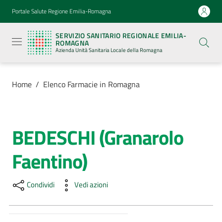
Vai al contenuto
Vai alla navigazione
Vai al footer
Portale Salute Regione Emilia-Romagna
Servizio
Sanitario
SERVIZIO SANITARIO REGIONALE EMILIA-
Regionale
ROMAGNA
Emilia-
Azienda Unità Sanitaria Locale della Romagna
Romagna
Azienda
Unità
Sanitaria
Home
/
Elenco Farmacie in Romagna
Locale della
Romagna
BEDESCHI (Granarolo
Salta al contenuto
Azienda
Faentino)
Servizi
Condividi
Vedi azioni
Luoghi
di
cura