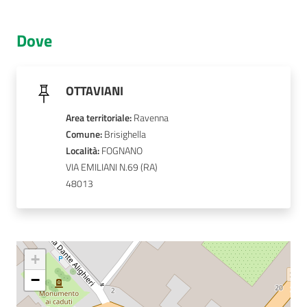
AUSL
Dove
Comunica
OTTAVIANI
Area territoriale
:
Ravenna
Comune
: 
Brisighella
Carta
Località
: 
FOGNANO
dei
VIA EMILIANI N.69
Servizi
48013
Dedicato
a...
+
Bandi
−
e
Concorsi