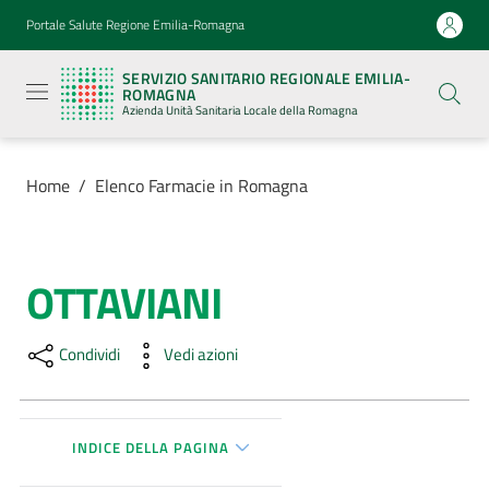
Vai al contenuto
Vai alla navigazione
Vai al footer
Portale Salute Regione Emilia-Romagna
Servizio
Sanitario
SERVIZIO SANITARIO REGIONALE EMILIA-
Regionale
ROMAGNA
Emilia-
Azienda Unità Sanitaria Locale della Romagna
Romagna
Azienda
Unità
Sanitaria
Home
/
Elenco Farmacie in Romagna
Locale della
Romagna
OTTAVIANI
Salta al contenuto
Azienda
Condividi
Vedi azioni
Servizi
Luoghi
di
INDICE DELLA PAGINA
cura