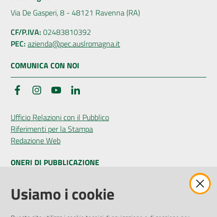
Via De Gasperi, 8 - 48121 Ravenna (RA)
CF/P.IVA:
02483810392
PEC:
azienda@pec.auslromagna.it
COMUNICA CON NOI
Facebook
Instagram
YouTube
LinkedIn
Ufficio Relazioni con il Pubblico
Riferimenti per la Stampa
Redazione Web
ONERI DI PUBBLICAZIONE
Amministrazione Trasparente
Usiamo i cookie
Pubblicità legale
Albo Pretorio