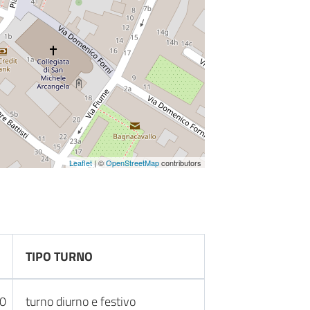
Leaflet
| ©
OpenStreetMap
contributors
TIPO TURNO
30
turno diurno e festivo