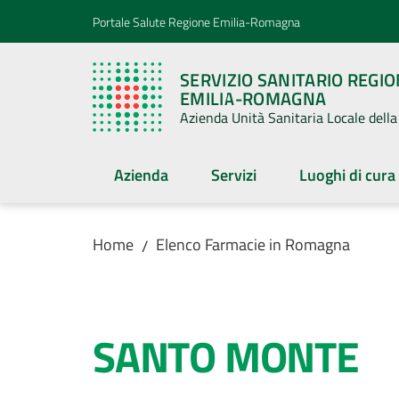
Vai al contenuto
Vai alla navigazione
Vai al footer
Portale Salute Regione Emilia-Romagna
SERVIZIO SANITARIO REGI
EMILIA-ROMAGNA
Azienda Unità Sanitaria Locale del
Azienda
Servizi
Luoghi di cura
Home
Elenco Farmacie in Romagna
/
Salta al contenuto
SANTO MONTE