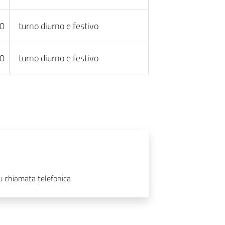
30
turno diurno e festivo
30
turno diurno e festivo
su chiamata telefonica