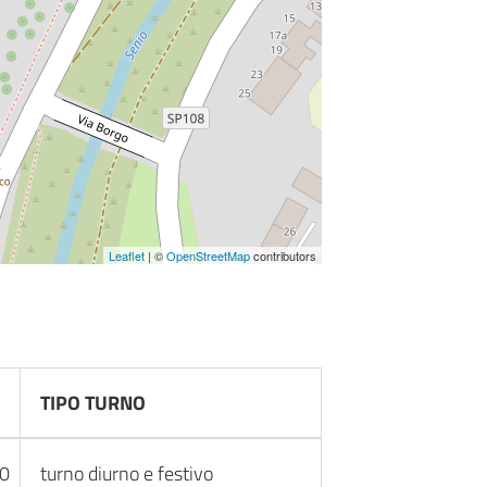
Leaflet
| ©
OpenStreetMap
contributors
TIPO TURNO
30
turno diurno e festivo