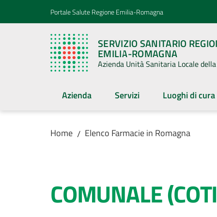
Vai al contenuto
Vai alla navigazione
Vai al footer
Portale Salute Regione Emilia-Romagna
SERVIZIO SANITARIO REGI
EMILIA-ROMAGNA
Azienda Unità Sanitaria Locale del
Azienda
Servizi
Luoghi di cura
Home
Elenco Farmacie in Romagna
/
Salta al contenuto
COMUNALE (COT