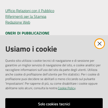
Ufficio Relazioni con il Pubblico
Riferimenti per la Stampa
Redazione Web
ONERI DI PUBBLICAZIONE
Amministrazione Trasparente
Usiamo i cookie
Pubblicità legale
Albo Pretorio
Questo sito utilizza i cookie tecnici di navigazione e di sessione per
Privacy Policy
garantire un miglior servizio di navigazione del sito, e cookie analitici per
Attuazione Misure PNRR
raccogliere informazioni sull'uso del sito da parte degli utenti. Utilizza
Liste di Attesa
anche cookie di profilazione dell'utente per fini statistici. Per i cookie di
profilazione puoi decidere se abilitarli o meno cliccando sul pulsante
'Impostazioni'. Per saperne di più, su come disabilitare i cookie oppure
ENTI, IMPRESE E PARTNER
abilitarne solo alcuni, consulta la nostra
Cookie Policy
.
Fatturazione Elettronica
Gare e Appalti
Solo cookies tecnici