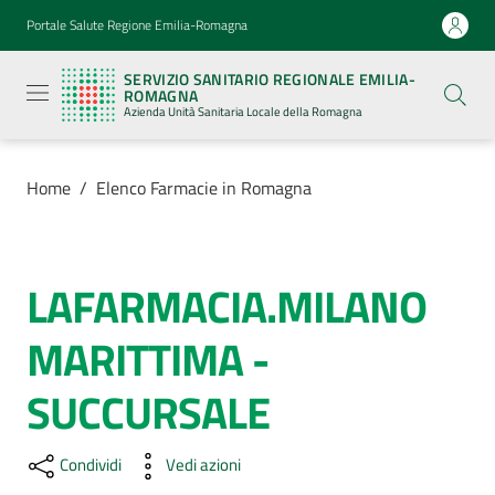
Vai al contenuto
Vai alla navigazione
Vai al footer
Portale Salute Regione Emilia-Romagna
Servizio
Sanitario
SERVIZIO SANITARIO REGIONALE EMILIA-
Regionale
ROMAGNA
Emilia-
Azienda Unità Sanitaria Locale della Romagna
Romagna
Azienda
Unità
Sanitaria
Home
/
Elenco Farmacie in Romagna
Locale della
Romagna
LAFARMACIA.MILANO
Salta al contenuto
Azienda
MARITTIMA -
Servizi
SUCCURSALE
Luoghi
di
Condividi
Vedi azioni
cura