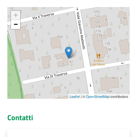
+
−
Seguici
su
Leaflet
| ©
OpenStreetMap
contributors
Contatti