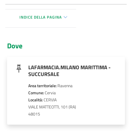
AUSL
INDICE DELLA PAGINA
Comunica
Dove
Carta
LAFARMACIA.MILANO MARITTIMA -
dei
SUCCURSALE
Servizi
Area territoriale
:
Ravenna
Comune
: 
Cervia
Dedicato
Località
: 
CERVIA
a...
VIALE MATTEOTTI, 101
48015
Bandi
e
Concorsi