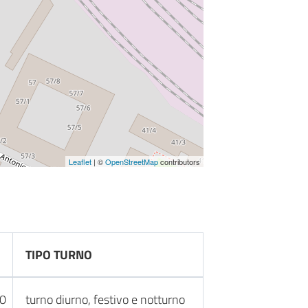
Leaflet
| ©
OpenStreetMap
contributors
TIPO TURNO
30
turno diurno, festivo e notturno