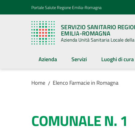
Vai al contenuto
Vai alla navigazione
Vai al footer
Portale Salute Regione Emilia-Romagna
SERVIZIO SANITARIO REGI
EMILIA-ROMAGNA
Azienda Unità Sanitaria Locale del
Azienda
Servizi
Luoghi di cura
Home
Elenco Farmacie in Romagna
/
Salta al contenuto
COMUNALE N. 1