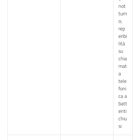
not
turn
o;
rep
eribi
lità
su
chia
mat
a
tele
foni
ca a
batt
enti
chiu
si