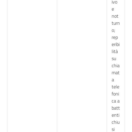
ivo
e
not
turn
o;
rep
eribi
lità
su
chia
mat
a
tele
foni
ca a
batt
enti
chiu
si