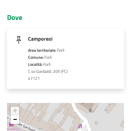
AUSL
Dove
Comunica
Camporesi
Area territoriale
:
Forlì
Comune
: 
Forlì
Carta
Località
: 
Forlì
dei
C.so Garibaldi, 205
Servizi
47121
Dedicato
a...
+
Bandi
−
e
Concorsi