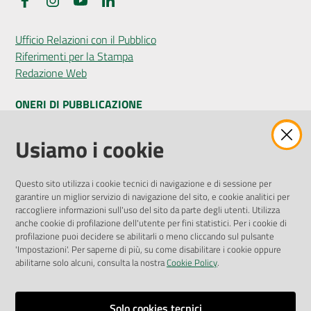
Facebook
Instagram
YouTube
LinkedIn
Ufficio Relazioni con il Pubblico
Riferimenti per la Stampa
Redazione Web
ONERI DI PUBBLICAZIONE
Amministrazione Trasparente
Usiamo i cookie
Pubblicità legale
Albo Pretorio
Questo sito utilizza i cookie tecnici di navigazione e di sessione per
Privacy Policy
garantire un miglior servizio di navigazione del sito, e cookie analitici per
Attuazione Misure PNRR
raccogliere informazioni sull'uso del sito da parte degli utenti. Utilizza
Liste di Attesa
anche cookie di profilazione dell'utente per fini statistici. Per i cookie di
profilazione puoi decidere se abilitarli o meno cliccando sul pulsante
'Impostazioni'. Per saperne di più, su come disabilitare i cookie oppure
ENTI, IMPRESE E PARTNER
abilitarne solo alcuni, consulta la nostra
Cookie Policy
.
Fatturazione Elettronica
Gare e Appalti
Solo cookies tecnici