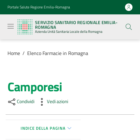
Vai al contenuto
Vai alla navigazione
Vai al footer
Portale Salute Regione Emilia-Romagna
Servizio
Sanitario
SERVIZIO SANITARIO REGIONALE EMILIA-
Regionale
ROMAGNA
Emilia-
Azienda Unità Sanitaria Locale della Romagna
Romagna
Azienda
Unità
Sanitaria
Home
/
Elenco Farmacie in Romagna
Locale della
Romagna
Camporesi
Salta al contenuto
Azienda
Condividi
Vedi azioni
Servizi
Luoghi
di
INDICE DELLA PAGINA
cura