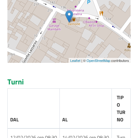
Seguici
su
Leaflet
| ©
OpenStreetMap
contributors
Turni
TIP
O
TUR
DAL
AL
NO
12/02/2026 ore 08:30
14/02/2026 ore 08:30
Turn