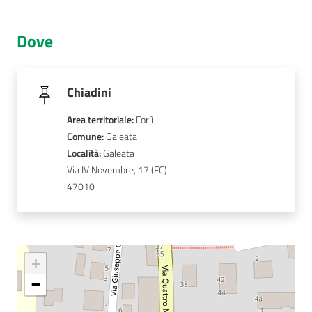
AUSL
Dove
Comunica
Chiadini
Area territoriale
:
Forlì
Comune
: 
Galeata
Carta
Località
: 
Galeata
dei
Via IV Novembre, 17
Servizi
47010
Dedicato
a...
+
Bandi
−
e
Concorsi