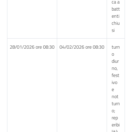
ca a
batt
enti
chiu
si
28/01/2026 ore 08:30
04/02/2026 ore 08:30
turn
o
diur
no,
fest
ivo
e
not
turn
o;
rep
eribi
lità