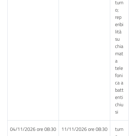
turn
o;
rep
eribi
lità
su
chia
mat
a
tele
foni
ca a
batt
enti
chiu
si
04/11/2026 ore 08:30
11/11/2026 ore 08:30
turn