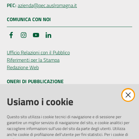
PEC:
azienda@pec.auslromagna.it
COMUNICA CON NOI
Facebook
Instagram
YouTube
LinkedIn
Ufficio Relazioni con il Pubblico
Riferimenti per la Stampa
Redazione Web
ONERI DI PUBBLICAZIONE
Amministrazione Trasparente
Usiamo i cookie
Pubblicità legale
Albo Pretorio
Questo sito utilizza i cookie tecnici di navigazione e di sessione per
Privacy Policy
garantire un miglior servizio di navigazione del sito, e cookie analitici per
Attuazione Misure PNRR
raccogliere informazioni sull'uso del sito da parte degli utenti. Utilizza
Liste di Attesa
anche cookie di profilazione dell'utente per fini statistici. Per i cookie di