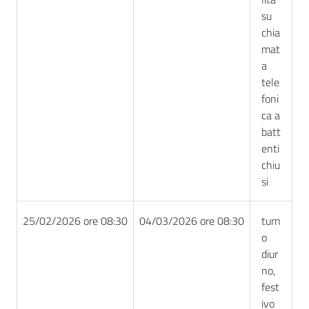
su
chia
mat
a
tele
foni
ca a
batt
enti
chiu
si
25/02/2026 ore 08:30
04/03/2026 ore 08:30
turn
o
diur
no,
fest
ivo