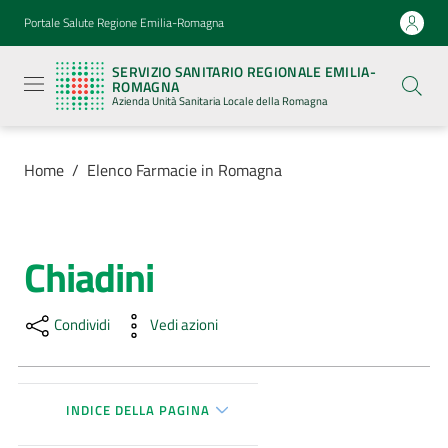
Vai al contenuto
Vai alla navigazione
Vai al footer
Portale Salute Regione Emilia-Romagna
Servizio
Sanitario
SERVIZIO SANITARIO REGIONALE EMILIA-
Regionale
ROMAGNA
Emilia-
Azienda Unità Sanitaria Locale della Romagna
Romagna
Azienda
Unità
Sanitaria
Home
/
Elenco Farmacie in Romagna
Locale della
Romagna
Chiadini
Salta al contenuto
Azienda
Condividi
Vedi azioni
Servizi
Luoghi
di
INDICE DELLA PAGINA
cura