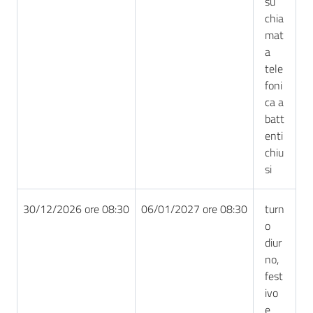
su
chia
mat
a
tele
foni
ca a
batt
enti
chiu
si
30/12/2026 ore 08:30
06/01/2027 ore 08:30
turn
o
diur
no,
fest
ivo
e