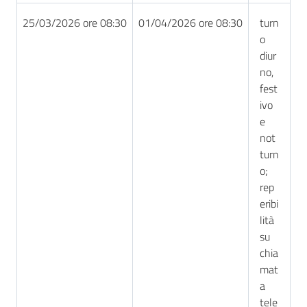
25/03/2026 ore 08:30
01/04/2026 ore 08:30
turn
o
diur
no,
fest
ivo
e
not
turn
o;
rep
eribi
lità
su
chia
mat
a
tele