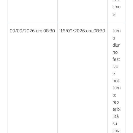
chiu
si
09/09/2026 ore 08:30
16/09/2026 ore 08:30
turn
o
diur
no,
fest
ivo
e
not
turn
o;
rep
eribi
lità
su
chia