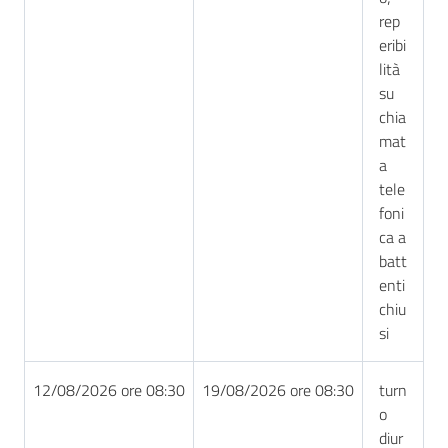
rep
eribi
lità
su
chia
mat
a
tele
foni
ca a
batt
enti
chiu
si
12/08/2026 ore 08:30
19/08/2026 ore 08:30
turn
o
diur