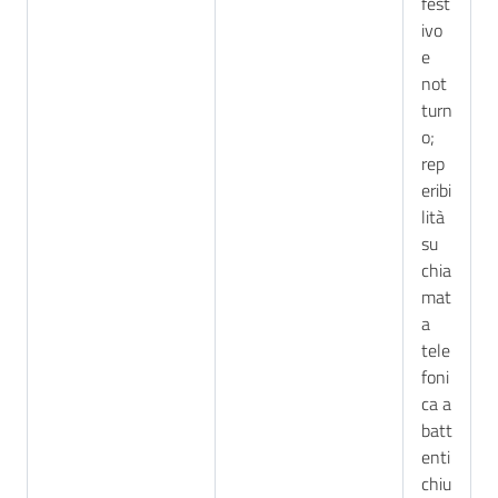
fest
ivo
e
not
turn
o;
rep
eribi
lità
su
chia
mat
a
tele
foni
ca a
batt
enti
chiu