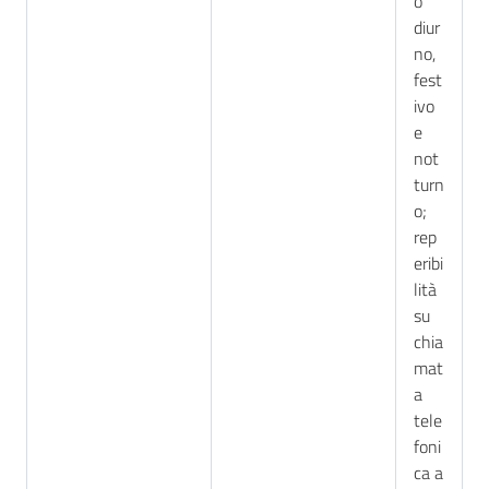
o
diur
no,
fest
ivo
e
not
turn
o;
rep
eribi
lità
su
chia
mat
a
tele
foni
ca a