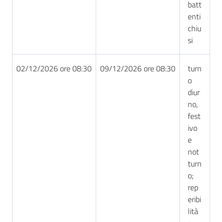
batt
enti
chiu
si
02/12/2026 ore 08:30
09/12/2026 ore 08:30
turn
o
diur
no,
fest
ivo
e
not
turn
o;
rep
eribi
lità