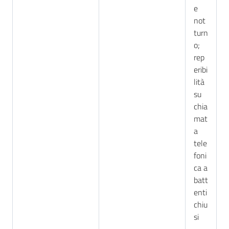
e
not
turn
o;
rep
eribi
lità
su
chia
mat
a
tele
foni
ca a
batt
enti
chiu
si