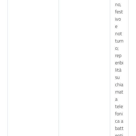
no,
fest
ivo
e
not
turn
o;
rep
eribi
lità
su
chia
mat
a
tele
foni
ca a
batt
enti