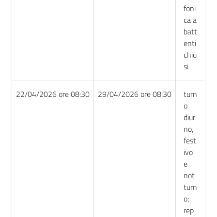
foni
ca a
batt
enti
chiu
si
22/04/2026 ore 08:30
29/04/2026 ore 08:30
turn
o
diur
no,
fest
ivo
e
not
turn
o;
rep