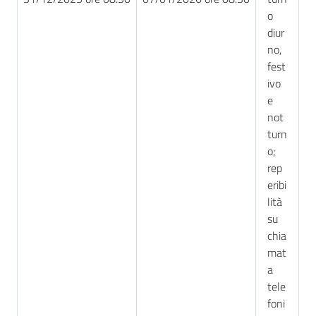
o
diur
no,
fest
ivo
e
not
turn
o;
rep
eribi
lità
su
chia
mat
a
tele
foni