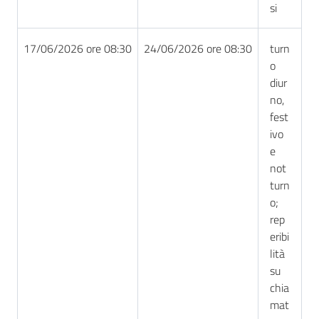
si
17/06/2026 ore 08:30
24/06/2026 ore 08:30
turn
o
diur
no,
fest
ivo
e
not
turn
o;
rep
eribi
lità
su
chia
mat