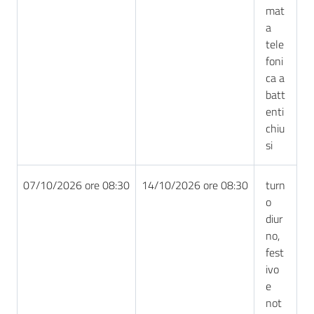
mat
a
tele
foni
ca a
batt
enti
chiu
si
07/10/2026 ore 08:30
14/10/2026 ore 08:30
turn
o
diur
no,
fest
ivo
e
not