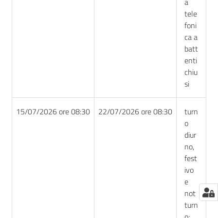
a
tele
foni
ca a
batt
enti
chiu
si
15/07/2026 ore 08:30
22/07/2026 ore 08:30
turn
o
diur
no,
fest
ivo
e
not
turn
o;