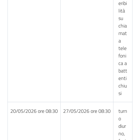
eribi
lità
su
chia
mat
a
tele
foni
ca a
batt
enti
chiu
si
20/05/2026 ore 08:30
27/05/2026 ore 08:30
turn
o
diur
no,