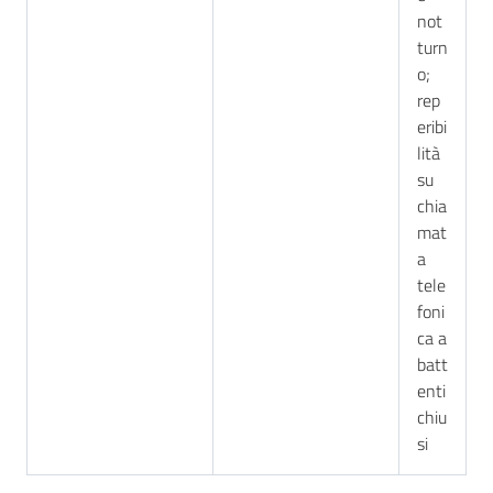
not
turn
o;
rep
eribi
lità
su
chia
mat
a
tele
foni
ca a
batt
enti
chiu
si