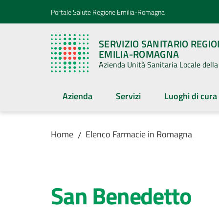
Vai al contenuto
Vai alla navigazione
Vai al footer
Portale Salute Regione Emilia-Romagna
SERVIZIO SANITARIO REGI
EMILIA-ROMAGNA
Azienda Unità Sanitaria Locale del
Azienda
Servizi
Luoghi di cura
Home
Elenco Farmacie in Romagna
/
Salta al contenuto
San Benedetto