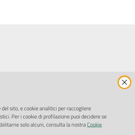
ENTI, IMPRESE E PARTNER
Fatturazione Elettronica
Gare e Appalti
del sito, e cookie analitici per raccogliere
Richiesta Patrocinio
stici. Per i cookie di profilazione puoi decidere se
abilitarne solo alcuni, consulta la nostra
Cookie