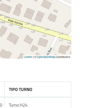
Leaflet
| ©
OpenStreetMap
contributors
TIPO TURNO
30
Turno H24