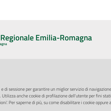
o Regionale Emilia-Romagna
magna
CA CON NOI
ONERI DI PUBBLICAZIONE
book
Instagram
YouTube
LinkedIn
Amministrazione Trasparente
Pubblicità legale
 e di sessione per garantire un miglior servizio di navigazione 
Albo Pretorio
. Utilizza anche cookie di profilazione dell'utente per fini stati
elazioni con il Pubblico
Privacy Policy
nti per la Stampa
oni'. Per saperne di più, su come disabilitare i cookie oppure 
Attuazione Misure PNRR
ne Web