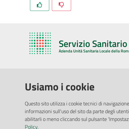
Servizio Sanitari
Azienda Unità Sanitaria Locale della Ro
AZIENDA USL DELLA ROMAGNA
COMUNI
Usiamo i cookie
Sede Legale
Face
Questo sito utilizza i cookie tecnici di navigazione
Via De Gasperi, 8 - 48121 Ravenna (RA)
informazioni sull'uso del sito da parte degli utenti
Ufficio R
CF/P.IVA:
02483810392
Riferime
abilitarli o meno cliccando sul pulsante 'Impostazi
PEC:
azienda@pec.auslromagna.it
Redazio
Policy
.