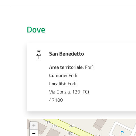
Dove
San Benedetto
Area territoriale
:
Forlì
Comune
: 
Forlì
Località
: 
Forlì
Via Gorizia, 139
47100
+
−