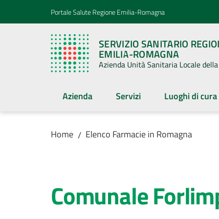
Vai al contenuto
Vai alla navigazione
Vai al footer
Portale Salute Regione Emilia-Romagna
SERVIZIO SANITARIO REGI
EMILIA-ROMAGNA
Azienda Unità Sanitaria Locale del
Azienda
Servizi
Luoghi di cura
Home
Elenco Farmacie in Romagna
/
Salta al contenuto
Comunale Forlim