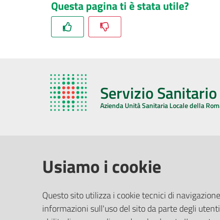
Questa pagina ti è stata utile?
Servizio Sanitari
Azienda Unità Sanitaria Locale della Ro
AZIENDA USL DELLA ROMAGNA
COMUNI
Usiamo i cookie
Sede Legale
Face
Questo sito utilizza i cookie tecnici di navigazione
Via De Gasperi, 8 - 48121 Ravenna (RA)
informazioni sull'uso del sito da parte degli utenti
Ufficio R
CF/P.IVA:
02483810392