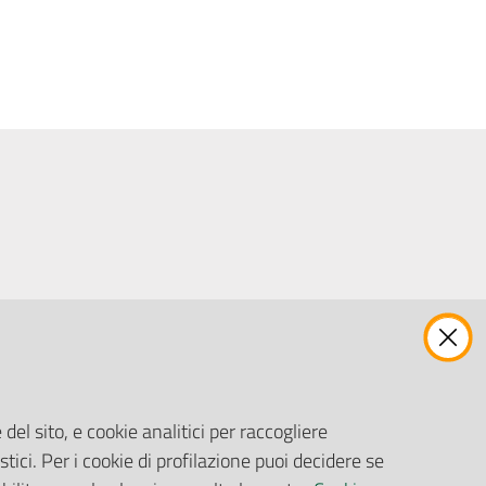
ENTI, IMPRESE E PARTNER
Fatturazione Elettronica
Gare e Appalti
del sito, e cookie analitici per raccogliere
Richiesta Patrocinio
stici. Per i cookie di profilazione puoi decidere se