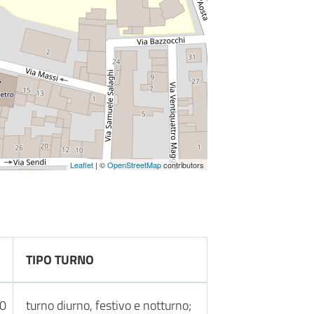
Leaflet
| ©
OpenStreetMap
contributors
TIPO TURNO
30
turno diurno, festivo e notturno;