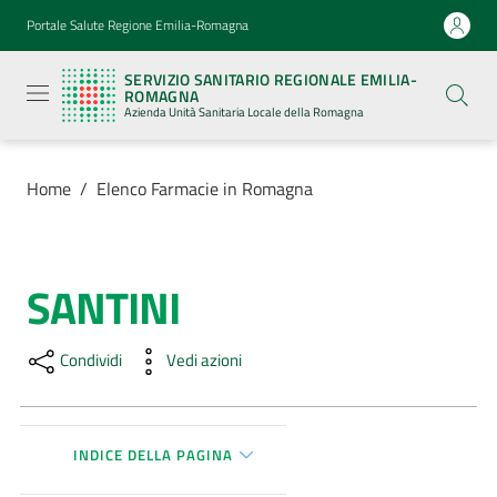
Vai al contenuto
Vai alla navigazione
Vai al footer
Portale Salute Regione Emilia-Romagna
Servizio
Sanitario
SERVIZIO SANITARIO REGIONALE EMILIA-
Regionale
ROMAGNA
Emilia-
Azienda Unità Sanitaria Locale della Romagna
Romagna
Azienda
Unità
Sanitaria
Home
/
Elenco Farmacie in Romagna
Locale della
Romagna
SANTINI
Salta al contenuto
Azienda
Condividi
Vedi azioni
Servizi
Luoghi
di
INDICE DELLA PAGINA
cura