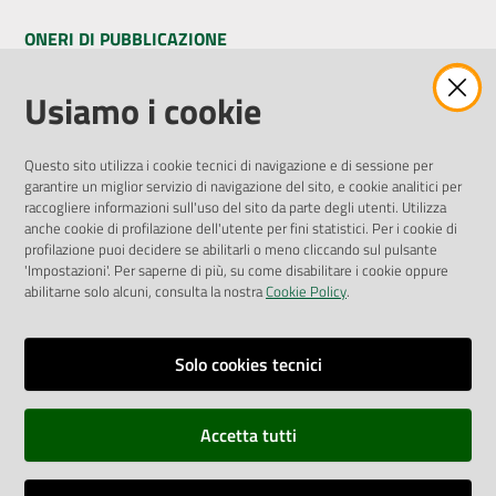
ONERI DI PUBBLICAZIONE
Amministrazione Trasparente
Usiamo i cookie
Pubblicità legale
Albo Pretorio
Questo sito utilizza i cookie tecnici di navigazione e di sessione per
Privacy Policy
garantire un miglior servizio di navigazione del sito, e cookie analitici per
Attuazione Misure PNRR
raccogliere informazioni sull'uso del sito da parte degli utenti. Utilizza
Liste di Attesa
anche cookie di profilazione dell'utente per fini statistici. Per i cookie di
profilazione puoi decidere se abilitarli o meno cliccando sul pulsante
'Impostazioni'. Per saperne di più, su come disabilitare i cookie oppure
ENTI, IMPRESE E PARTNER
abilitarne solo alcuni, consulta la nostra
Cookie Policy
.
Fatturazione Elettronica
Gare e Appalti
Solo cookies tecnici
Richiesta Patrocinio
Accetta tutti
Dichiarazione di Accessibilità