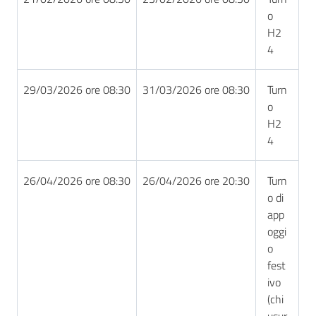
o
H2
4
29/03/2026 ore 08:30
31/03/2026 ore 08:30
Turn
o
H2
4
26/04/2026 ore 08:30
26/04/2026 ore 20:30
Turn
o di
app
oggi
o
fest
ivo
(chi
usur