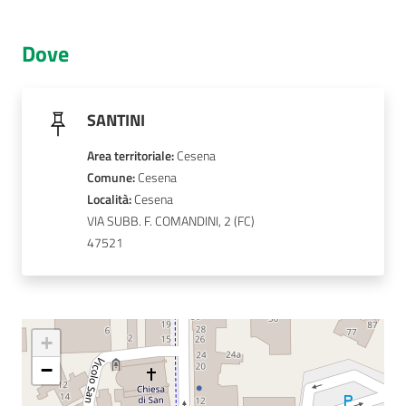
AUSL
Dove
Comunica
SANTINI
Area territoriale
:
Cesena
Comune
: 
Cesena
Carta
Località
: 
Cesena
dei
VIA SUBB. F. COMANDINI, 2
Servizi
47521
Dedicato
a...
+
Bandi
−
e
Concorsi