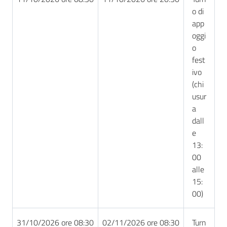
o di
app
oggi
o
fest
ivo
(chi
usur
a
dall
e
13:
00
alle
15:
00)
31/10/2026 ore 08:30
02/11/2026 ore 08:30
Turn