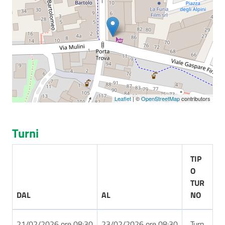
Seguici
su
Leaflet
| ©
OpenStreetMap
contributors
Turni
TIP
O
TUR
DAL
AL
NO
21/02/2026 ore 08:30
23/02/2026 ore 08:30
Turn