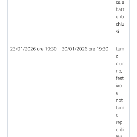
ca a
batt
enti
chiu
si
23/01/2026 ore 19:30
30/01/2026 ore 19:30
turn
o
diur
no,
fest
ivo
e
not
turn
o;
rep
eribi
lità