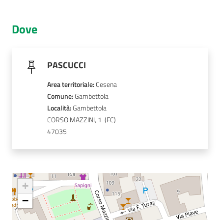
AUSL
Dove
Comunica
PASCUCCI
Area territoriale
:
Cesena
Comune
: 
Gambettola
Carta
Località
: 
Gambettola
dei
CORSO MAZZINI, 1 
Servizi
47035
Dedicato
a...
+
Bandi
−
e
Concorsi