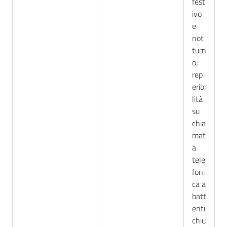
fest
ivo
e
not
turn
o;
rep
eribi
lità
su
chia
mat
a
tele
foni
ca a
batt
enti
chiu