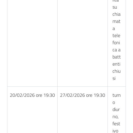
su
chia
mat
a
tele
foni
ca a
batt
enti
chiu
si
20/02/2026 ore 19:30
27/02/2026 ore 19:30
turn
o
diur
no,
fest
ivo