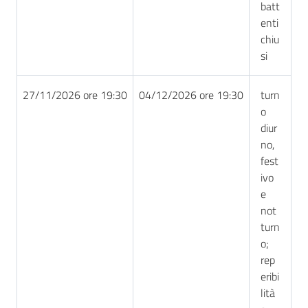
batt
enti
chiu
si
27/11/2026 ore 19:30
04/12/2026 ore 19:30
turn
o
diur
no,
fest
ivo
e
not
turn
o;
rep
eribi
lità