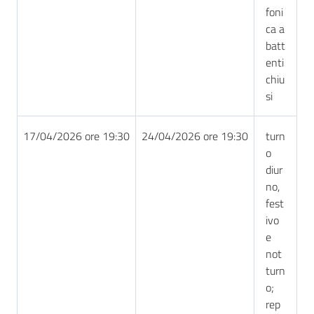
foni
ca a
batt
enti
chiu
si
17/04/2026 ore 19:30
24/04/2026 ore 19:30
turn
o
diur
no,
fest
ivo
e
not
turn
o;
rep