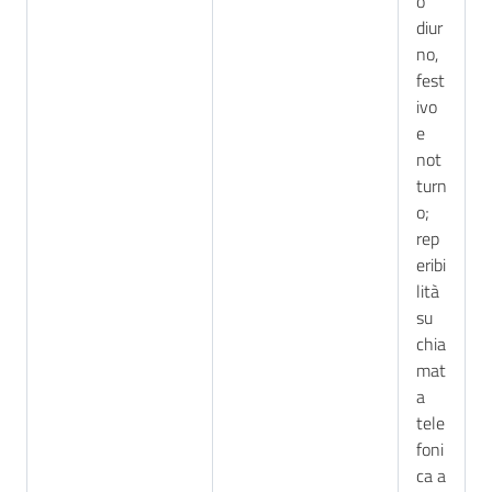
o
diur
no,
fest
ivo
e
not
turn
o;
rep
eribi
lità
su
chia
mat
a
tele
foni
ca a