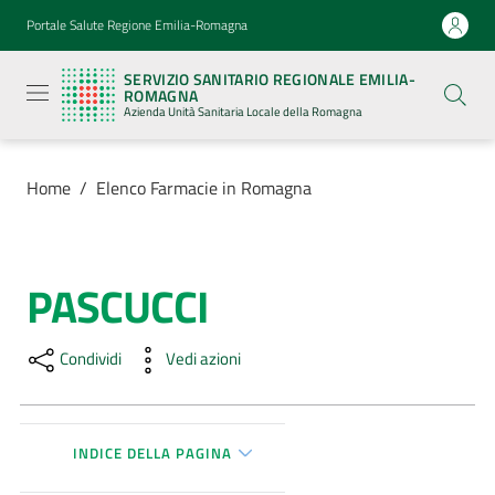
Vai al contenuto
Vai alla navigazione
Vai al footer
Portale Salute Regione Emilia-Romagna
Servizio
Sanitario
SERVIZIO SANITARIO REGIONALE EMILIA-
Regionale
ROMAGNA
Emilia-
Azienda Unità Sanitaria Locale della Romagna
Romagna
Azienda
Unità
Sanitaria
Home
/
Elenco Farmacie in Romagna
Locale della
Romagna
PASCUCCI
Salta al contenuto
Azienda
Condividi
Vedi azioni
Servizi
Luoghi
di
INDICE DELLA PAGINA
cura