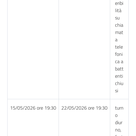
eribi
lità
su
chia
mat
a
tele
foni
ca a
batt
enti
chiu
si
15/05/2026 ore 19:30
22/05/2026 ore 19:30
turn
o
diur
no,