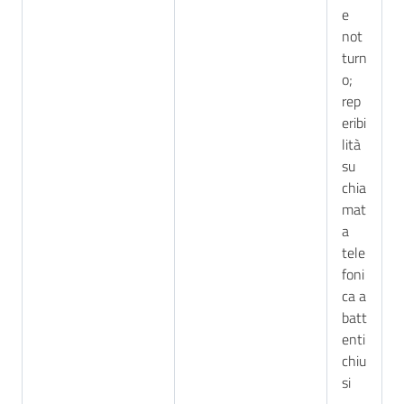
e
not
turn
o;
rep
eribi
lità
su
chia
mat
a
tele
foni
ca a
batt
enti
chiu
si