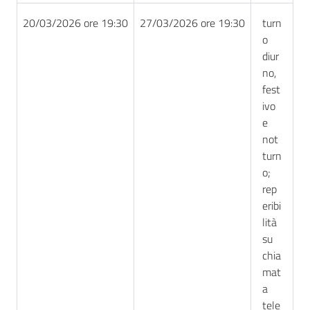
20/03/2026 ore 19:30
27/03/2026 ore 19:30
turn
o
diur
no,
fest
ivo
e
not
turn
o;
rep
eribi
lità
su
chia
mat
a
tele