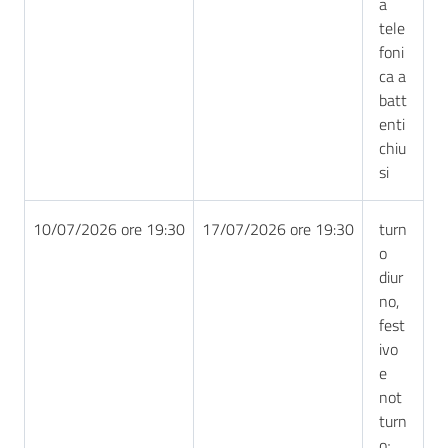
a
tele
foni
ca a
batt
enti
chiu
si
10/07/2026 ore 19:30
17/07/2026 ore 19:30
turn
o
diur
no,
fest
ivo
e
not
turn
o;