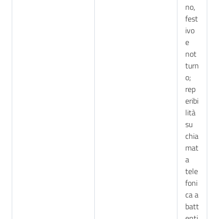
no,
fest
ivo
e
not
turn
o;
rep
eribi
lità
su
chia
mat
a
tele
foni
ca a
batt
enti