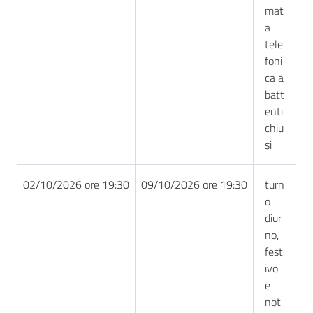
mat
a
tele
foni
ca a
batt
enti
chiu
si
02/10/2026 ore 19:30
09/10/2026 ore 19:30
turn
o
diur
no,
fest
ivo
e
not