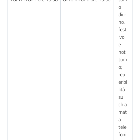
o
diur
no,
fest
ivo
e
not
turn
o;
rep
eribi
lità
su
chia
mat
a
tele
foni