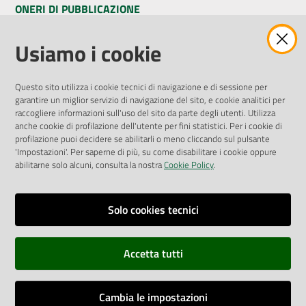
ONERI DI PUBBLICAZIONE
Amministrazione Trasparente
Usiamo i cookie
Pubblicità legale
Albo Pretorio
Questo sito utilizza i cookie tecnici di navigazione e di sessione per
Privacy Policy
garantire un miglior servizio di navigazione del sito, e cookie analitici per
Attuazione Misure PNRR
raccogliere informazioni sull'uso del sito da parte degli utenti. Utilizza
Liste di Attesa
anche cookie di profilazione dell'utente per fini statistici. Per i cookie di
profilazione puoi decidere se abilitarli o meno cliccando sul pulsante
'Impostazioni'. Per saperne di più, su come disabilitare i cookie oppure
ENTI, IMPRESE E PARTNER
abilitarne solo alcuni, consulta la nostra
Cookie Policy
.
Fatturazione Elettronica
Gare e Appalti
Solo cookies tecnici
Richiesta Patrocinio
Accetta tutti
Dichiarazione di Accessibilità
Cambia le impostazioni