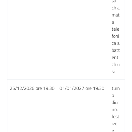
su
chia
mat
a
tele
foni
ca a
batt
enti
chiu
si
25/12/2026 ore 19:30
01/01/2027 ore 19:30
turn
o
diur
no,
fest
ivo
e