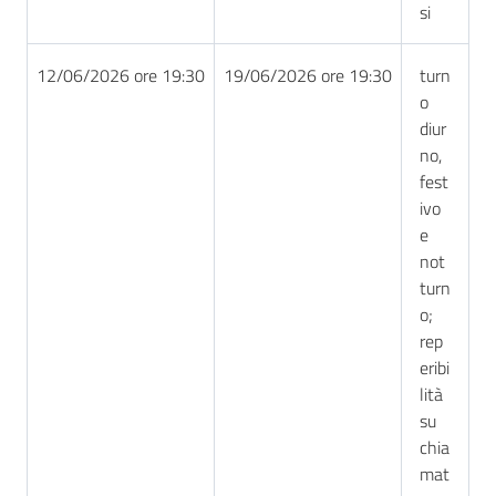
si
12/06/2026 ore 19:30
19/06/2026 ore 19:30
turn
o
diur
no,
fest
ivo
e
not
turn
o;
rep
eribi
lità
su
chia
mat