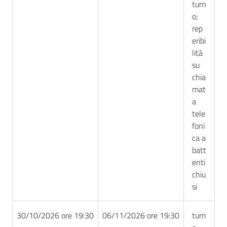
turn
o;
rep
eribi
lità
su
chia
mat
a
tele
foni
ca a
batt
enti
chiu
si
30/10/2026 ore 19:30
06/11/2026 ore 19:30
turn