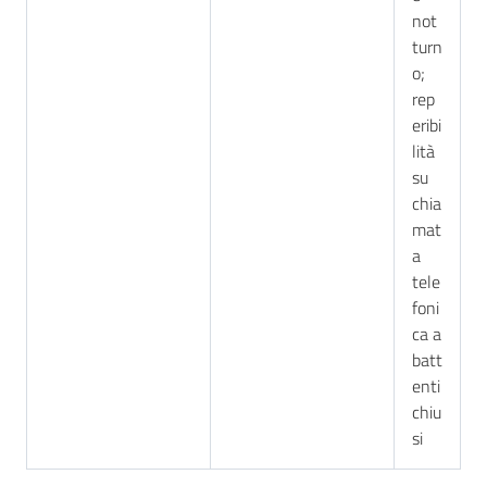
not
turn
o;
rep
eribi
lità
su
chia
mat
a
tele
foni
ca a
batt
enti
chiu
si