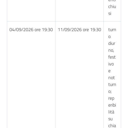
chiu
si
04/09/2026 ore 19:30
11/09/2026 ore 19:30
turn
o
diur
no,
fest
ivo
e
not
turn
o;
rep
eribi
lità
su
chia