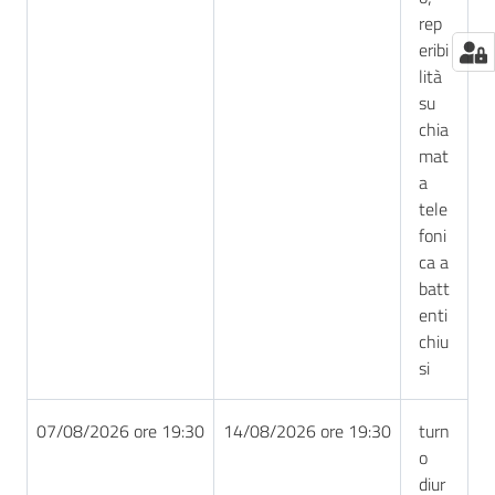
rep
eribi
lità
su
chia
mat
a
tele
foni
ca a
batt
enti
chiu
si
07/08/2026 ore 19:30
14/08/2026 ore 19:30
turn
o
diur