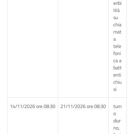
eribi
lità
su
chia
mat
a
tele
foni
ca a
batt
enti
chiu
si
14/11/2026 ore 08:30
21/11/2026 ore 08:30
turn
o
diur
no,