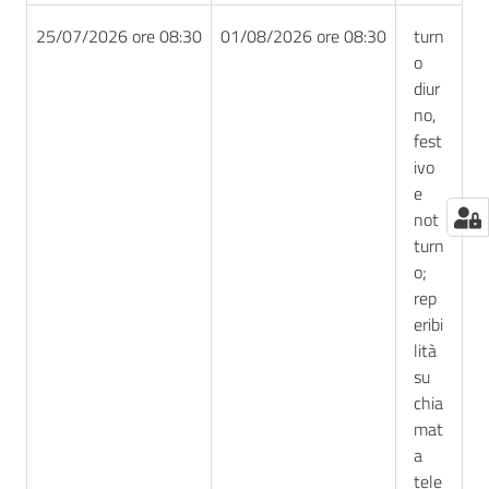
25/07/2026 ore 08:30
01/08/2026 ore 08:30
turn
o
diur
no,
fest
ivo
e
not
turn
o;
rep
eribi
lità
su
chia
mat
a
tele