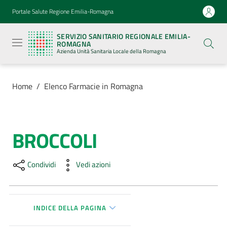
Vai al contenuto
Vai alla navigazione
Vai al footer
Portale Salute Regione Emilia-Romagna
Servizio
Sanitario
SERVIZIO SANITARIO REGIONALE EMILIA-
Regionale
ROMAGNA
Emilia-
Azienda Unità Sanitaria Locale della Romagna
Romagna
Azienda
Unità
Sanitaria
Home
/
Elenco Farmacie in Romagna
Locale della
Romagna
BROCCOLI
Salta al contenuto
Azienda
Condividi
Vedi azioni
Servizi
Luoghi
di
INDICE DELLA PAGINA
cura