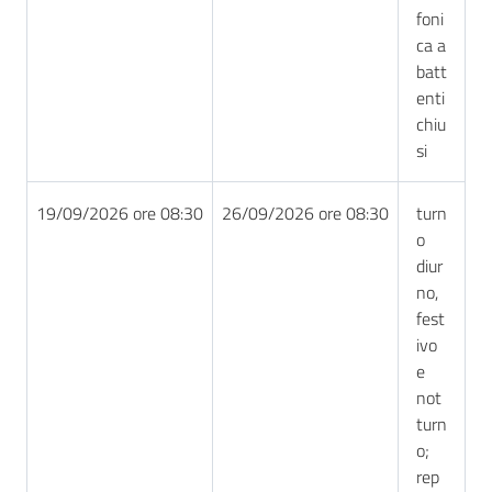
foni
ca a
batt
enti
chiu
si
19/09/2026 ore 08:30
26/09/2026 ore 08:30
turn
o
diur
no,
fest
ivo
e
not
turn
o;
rep