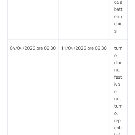
ca a
batt
enti
chiu
si
04/04/2026 ore 08:30
11/04/2026 ore 08:30
turn
o
diur
no,
fest
ivo
e
not
turn
o;
rep
eribi
lità