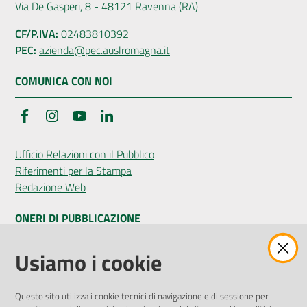
Via De Gasperi, 8 - 48121 Ravenna (RA)
CF/P.IVA:
02483810392
PEC:
azienda@pec.auslromagna.it
COMUNICA CON NOI
Facebook
Instagram
YouTube
LinkedIn
Ufficio Relazioni con il Pubblico
Riferimenti per la Stampa
Redazione Web
ONERI DI PUBBLICAZIONE
Amministrazione Trasparente
Usiamo i cookie
Pubblicità legale
Albo Pretorio
Questo sito utilizza i cookie tecnici di navigazione e di sessione per
Privacy Policy