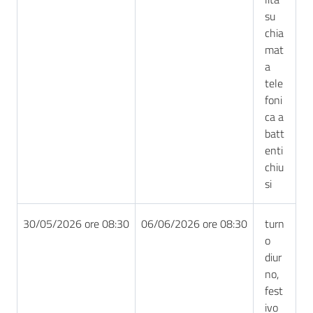
su
chia
mat
a
tele
foni
ca a
batt
enti
chiu
si
30/05/2026 ore 08:30
06/06/2026 ore 08:30
turn
o
diur
no,
fest
ivo