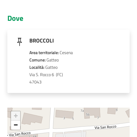
AUSL
Dove
Comunica
BROCCOLI
Area territoriale
:
Cesena
Comune
: 
Gatteo
Carta
Località
: 
Gatteo
dei
Via S. Rocco 6 
Servizi
47043
Dedicato
a...
+
Bandi
−
e
Concorsi