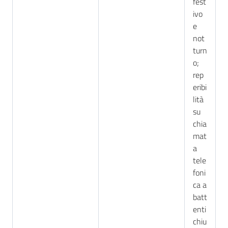
fest
ivo
e
not
turn
o;
rep
eribi
lità
su
chia
mat
a
tele
foni
ca a
batt
enti
chiu