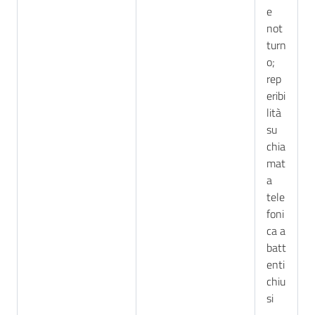
e
not
turn
o;
rep
eribi
lità
su
chia
mat
a
tele
foni
ca a
batt
enti
chiu
si