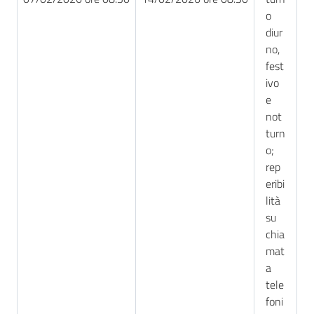
o
diur
no,
fest
ivo
e
not
turn
o;
rep
eribi
lità
su
chia
mat
a
tele
foni