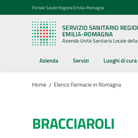
Vai al contenuto
Vai alla navigazione
Vai al footer
Portale Salute Regione Emilia-Romagna
SERVIZIO SANITARIO REGI
EMILIA-ROMAGNA
Azienda Unità Sanitaria Locale del
Azienda
Servizi
Luoghi di cura
Home
Elenco Farmacie in Romagna
/
Salta al contenuto
BRACCIAROLI