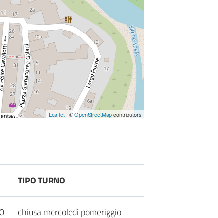
Leaflet
| ©
OpenStreetMap
contributors
TIPO TURNO
30
chiusa mercoledì pomeriggio