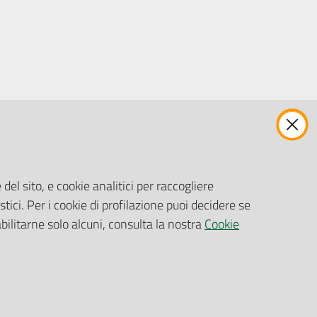
ENTI, IMPRESE E PARTNER
Fatturazione Elettronica
Gare e Appalti
del sito, e cookie analitici per raccogliere
Richiesta Patrocinio
stici. Per i cookie di profilazione puoi decidere se
abilitarne solo alcuni, consulta la nostra
Cookie