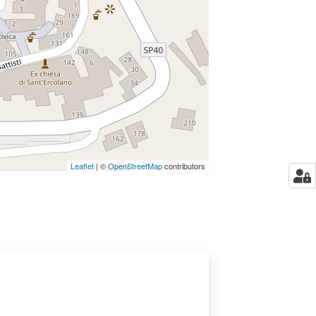
Leaflet
| ©
OpenStreetMap
contributors