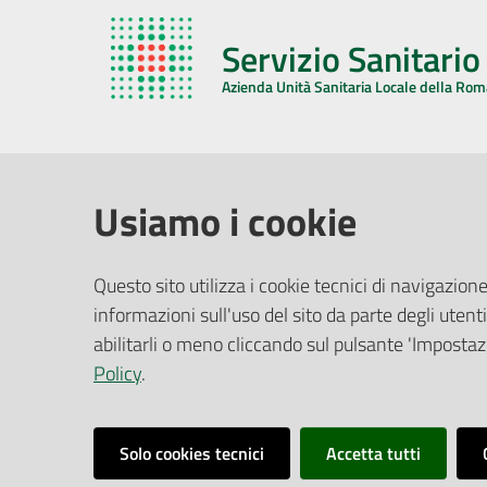
Servizio Sanitari
Azienda Unità Sanitaria Locale della Ro
AZIENDA USL DELLA ROMAGNA
COMUNI
Usiamo i cookie
Sede Legale
Face
Questo sito utilizza i cookie tecnici di navigazione
Via De Gasperi, 8 - 48121 Ravenna (RA)
informazioni sull'uso del sito da parte degli utenti
Ufficio R
CF/P.IVA:
02483810392
Riferime
abilitarli o meno cliccando sul pulsante 'Impostazi
PEC:
azienda@pec.auslromagna.it
Redazio
Policy
.
Solo cookies tecnici
Accetta tutti