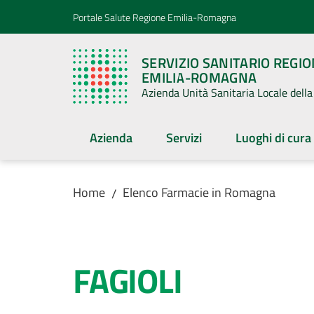
Vai al contenuto
Vai alla navigazione
Vai al footer
Portale Salute Regione Emilia-Romagna
SERVIZIO SANITARIO REGI
EMILIA-ROMAGNA
Azienda Unità Sanitaria Locale del
Azienda
Servizi
Luoghi di cura
Home
Elenco Farmacie in Romagna
/
Salta al contenuto
FAGIOLI