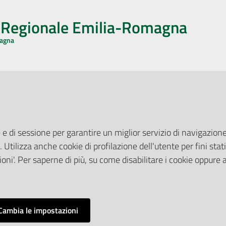
o Regionale Emilia-Romagna
magna
CA CON NOI
ONERI DI PUBBLICAZIONE
book
Instagram
YouTube
LinkedIn
Amministrazione Trasparente
Pubblicità legale
 e di sessione per garantire un miglior servizio di navigazione 
Albo Pretorio
. Utilizza anche cookie di profilazione dell'utente per fini stati
elazioni con il Pubblico
Privacy Policy
nti per la Stampa
oni'. Per saperne di più, su come disabilitare i cookie oppure 
Attuazione Misure PNRR
ne Web
Liste di Attesa
Cambia le impostazioni