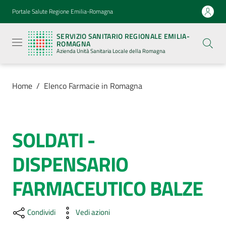
Vai al contenuto
Vai alla navigazione
Vai al footer
Portale Salute Regione Emilia-Romagna
Servizio
Sanitario
SERVIZIO SANITARIO REGIONALE EMILIA-
Regionale
ROMAGNA
Emilia-
Azienda Unità Sanitaria Locale della Romagna
Romagna
Azienda
Unità
Sanitaria
Home
/
Elenco Farmacie in Romagna
Locale della
Romagna
SOLDATI -
Salta al contenuto
Azienda
DISPENSARIO
Servizi
FARMACEUTICO BALZE
Luoghi
di
Condividi
Vedi azioni
cura