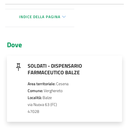
AUSL
INDICE DELLA PAGINA
Comunica
Dove
Carta
SOLDATI - DISPENSARIO
dei
FARMACEUTICO BALZE
Servizi
Area territoriale
:
Cesena
Comune
: 
Verghereto
Dedicato
Località
: 
Balze
a...
via Nuova 63
47028
Bandi
e
Concorsi