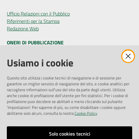
Ufficio Relazioni con il Pubblico
Riferimenti per la Stampa
Redazione Web
ONERI DI PUBBLICAZIONE
Amministrazione Trasparente
Usiamo i cookie
Pubblicità legale
Albo Pretorio
Questo sito utilizza i cookie tecnici di navigazione e di sessione per
Privacy Policy
garantire un miglior servizio di navigazione del sito, e cookie analitici per
Attuazione Misure PNRR
raccogliere informazioni sull'uso del sito da parte degli utenti. Utilizza
Liste di Attesa
anche cookie di profilazione dell'utente per fini statistici. Per i cookie di
profilazione puoi decidere se abilitarli o meno cliccando sul pulsante
'Impostazioni'. Per saperne di più, su come disabilitare i cookie oppure
ENTI, IMPRESE E PARTNER
abilitarne solo alcuni, consulta la nostra
Cookie Policy
.
Fatturazione Elettronica
Gare e Appalti
Solo cookies tecnici