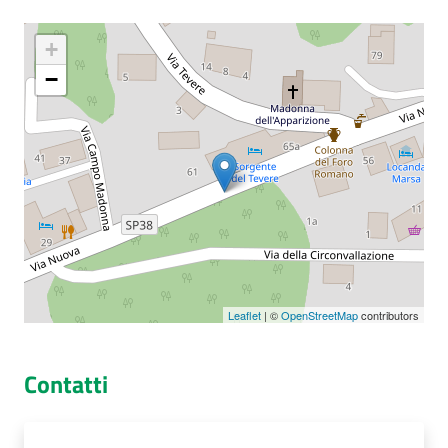
+
−
Seguici
su
Leaflet
| ©
OpenStreetMap
contributors
Contatti